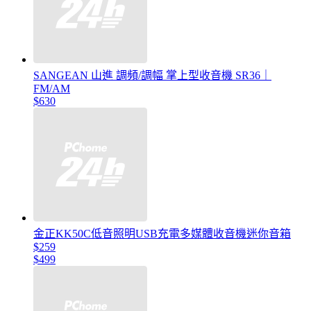
SANGEAN 山進 調頻/調幅 掌上型收音機 SR36｜
FM/AM
$630
金正KK50C低音照明USB充電多媒體收音機迷你音箱
$259
$499