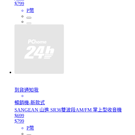
$799
P幣
到貨通知我
暢銷機-新款式
SANGEAN 山進 SR36雙波段AM/FM 掌上型收音機
$699
$799
P幣