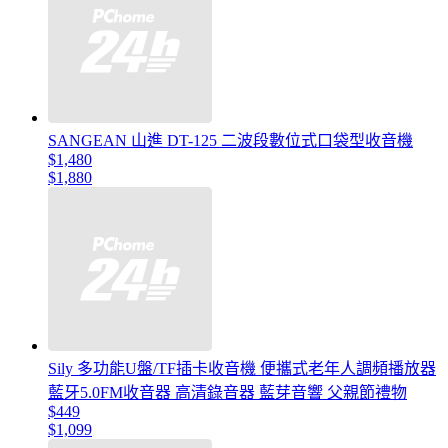
SANGEAN 山進 DT-125 二波段數位式口袋型收音機
$1,480
$1,880
Sily 多功能U盤/TF插卡收音機 便攜式老年人調頻播放器
藍牙5.0FM收音器 高清錄音器 藍芽音響 父親節禮物
$449
$1,099