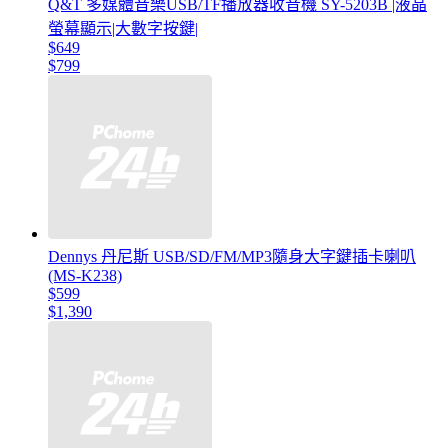
Q&T 多媒體音樂USB/TF播放器收音機 SY-5203B |液晶
螢幕顯示|大數字按鍵|
$649
$799
Dennys 丹尼斯 USB/SD/FM/MP3隨身大字鍵插卡喇叭
(MS-K238)
$599
$1,390