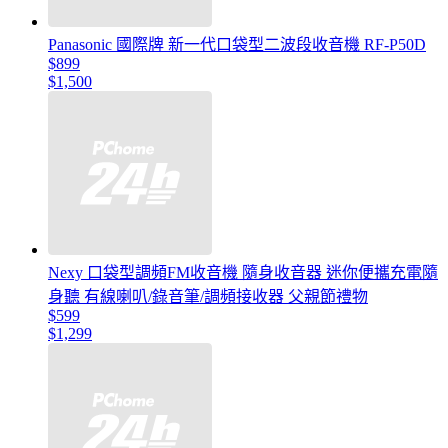
Panasonic 國際牌 新一代口袋型二波段收音機 RF-P50D
$899
$1,500
Nexy 口袋型調頻FM收音機 隨身收音器 迷你便攜充電隨
身聽 有線喇叭/錄音筆/調頻接收器 父親節禮物
$599
$1,299