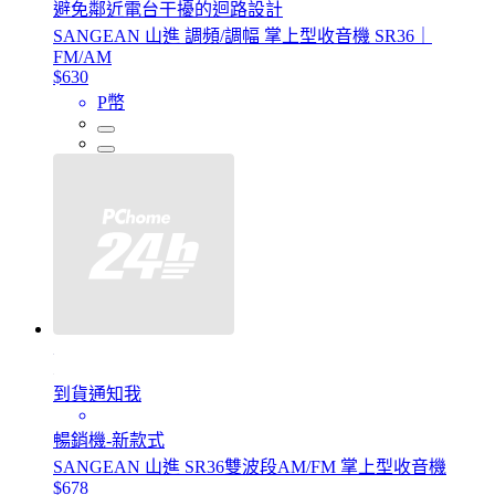
避免鄰近電台干擾的迴路設計
SANGEAN 山進 調頻/調幅 掌上型收音機 SR36｜
FM/AM
$630
P幣
到貨通知我
暢銷機-新款式
SANGEAN 山進 SR36雙波段AM/FM 掌上型收音機
$678