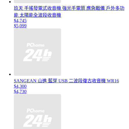
玖天 手搖發電式收音機 強光手電筒 應急戰備 戶外多功
能 太陽能全波段收音機
$4,745
$5,099
SANGEAN 山進 藍芽 USB 二波段復古收音機 WR16
$4,300
$4,730