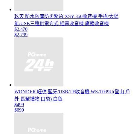
玖天 防水防塵防災緊急 XSY-350收音機 手搖/太陽
能/USB三種供電方式 插電收音機 廣播收音機
$2,470
$2,799
WONDER 旺德 藍牙/USB/TF收音機 WS-T039U(登山 戶
外 長輩禮物 口袋) 白色
$499
$690