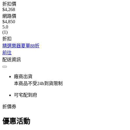
折扣價
$4,268
網路價
$4,850
5.0
(1)
折扣
精選樂器夏單88折
前往
配送資訊
廠商出貨
本商品不受24h到貨限制
可宅配到府
折價券
優惠活動