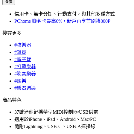
查看
信用卡、無卡分期、行動支付，與其他多種方式
PChome 聯名卡最高6%，新戶再享首刷禮800P
搜尋更多
#弦樂器
#鋼琴
#電子琴
#打擊樂器
#吹奏樂器
#國樂
#樂器週邊
商品特色
37鍵迷你鍵攜帶型MIDI控制器/USB供電
適用於iPhone、iPad、Android、Mac/PC
隨附Lightning、USB-C、USB-A連接線