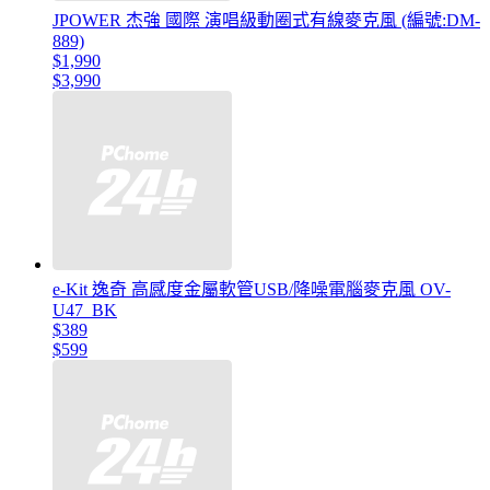
JPOWER 杰強 國際 演唱級動圈式有線麥克風 (編號:DM-
889)
$1,990
$3,990
e-Kit 逸奇 高感度金屬軟管USB/降噪電腦麥克風 OV-
U47_BK
$389
$599