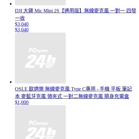
DJI 大疆 Mic Mini 2S【通用版】無線麥克風 一對一 四發
一收
$3,040
$3,040
OSLE 歐適樂 無線麥克風 Type C專用 - 手機 平板 筆記
本 麥藍牙克風 領夾式 一對二無線麥克風 隨身充電盒
$1,000