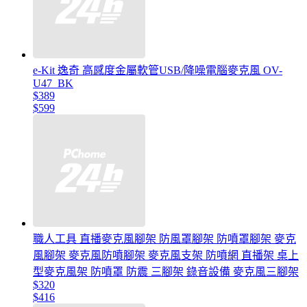
e-Kit 逸奇 高感度金屬軟管USB/降噪電腦麥克風 OV-
U47_BK
$389
$599
職人工具 直播麥克風腳架 防風罩腳架 防噴罩腳架 麥克
風腳架 麥克風防噴腳架 麥克風支架 防噴網 直播架 桌上
型麥克風架 防噴罩 防震 三腳架 錄音設備 麥克風三腳架
$320
$416