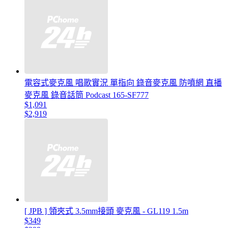
電容式麥克風 唱歌實況 單指向 錄音麥克風 防噴網 直播
麥克風 錄音話筒 Podcast 165-SF777
$1,091
$2,919
[ JPB ] 領夾式 3.5mm接頭 麥克風 - GL119 1.5m
$349