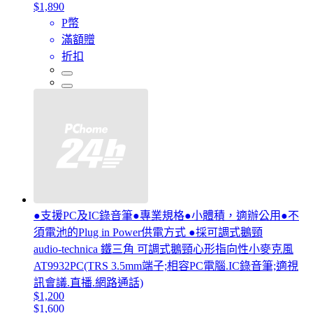
$1,890
P幣
滿額贈
折扣
●支援PC及IC錄音筆●專業規格●小體積，適辦公用●不
須電池的Plug in Power供電方式 ●採可調式鵝頸
audio-technica 鐵三角 可調式鵝頸心形指向性小麥克風
AT9932PC(TRS 3.5mm端子;相容PC電腦.IC錄音筆;適視
訊會議.直播.網路通話)
$1,200
$1,600