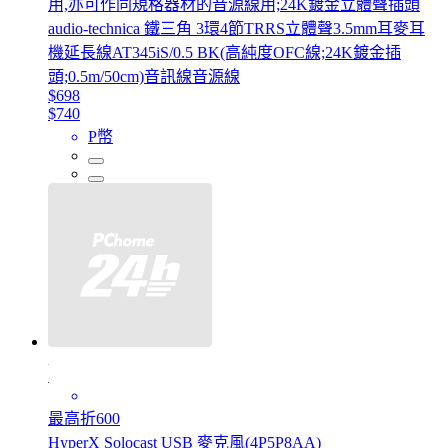
用,亦可作同規格器材的音源線用;24K鍍金立體聲插頭
audio-technica 鐵三角 3環4節TRRS立體聲3.5mm耳麥耳
機延長線AT345iS/0.5 BK(高純度OFC線;24K鍍金插
頭;0.5m/50cm)音訊線音源線
$698
$740
P幣
最高折600
HyperX Solocast USB 麥克風(4P5P8AA)