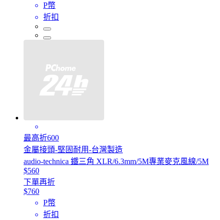
P幣
折扣
最高折600
金屬接頭-堅固耐用-台灣製造
audio-technica 鐵三角 XLR/6.3mm/5M專業麥克風線/5M
$560
下單再折
$760
P幣
折扣