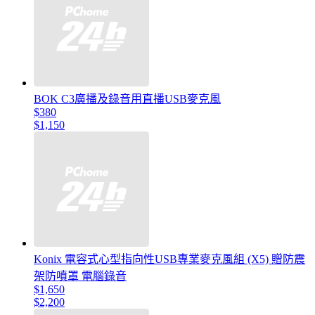
BOK C3廣播及錄音用直播USB麥克風
$380
$1,150
Konix 電容式心型指向性USB專業麥克風組 (X5) 贈防震
架防噴罩 電腦錄音
$1,650
$2,200