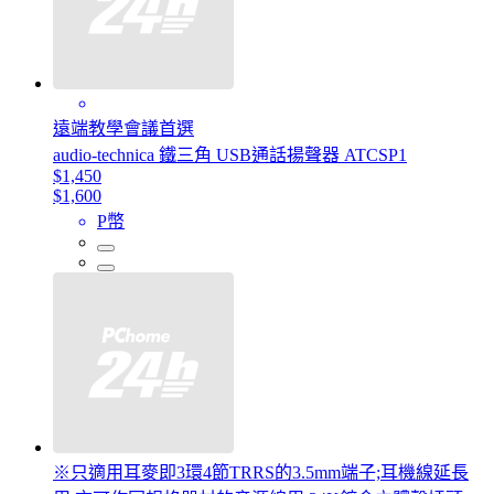
遠端教學會議首選
audio-technica 鐵三角 USB通話揚聲器 ATCSP1
$1,450
$1,600
P幣
※只適用耳麥即3環4節TRRS的3.5mm端子;耳機線延長