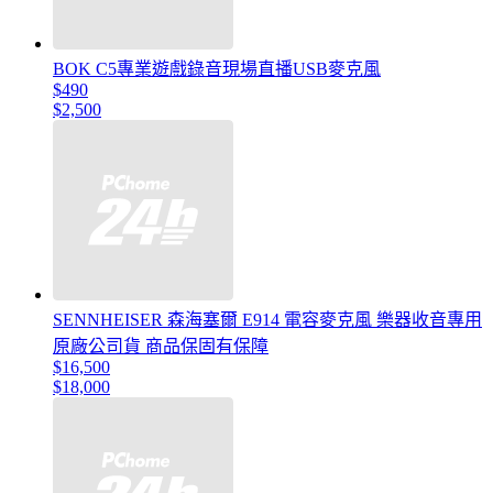
BOK C5專業遊戲錄音現場直播USB麥克風
$490
$2,500
SENNHEISER 森海塞爾 E914 電容麥克風 樂器收音專用
原廠公司貨 商品保固有保障
$16,500
$18,000