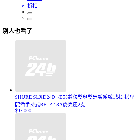
折扣
別人也看了
SHURE SLXD24D+/B58數位雙頻雙無線系統1對2-搭配
配備手持式BETA 58A麥克風2支
$93,000