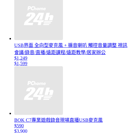
USB界面 全向型麥克風 + 擴音喇叭 觸控音量調整 視訊
會議/錄音/直播/遠距課程/遠距教學/居家辦公
$1,249
$1,599
BOK C7專業遊戲錄音現場直播USB麥克風
$590
$3,900