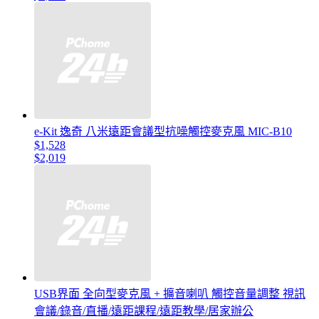
e-Kit 逸奇 八米遠距會議型抗噪觸控麥克風 MIC-B10
$1,528
$2,019
USB界面 全向型麥克風 + 擴音喇叭 觸控音量調整 視訊
會議/錄音/直播/遠距課程/遠距教學/居家辦公