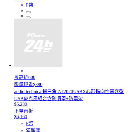
P幣
最高折600
限量現省$880
audio-technica 鐵三角 AT2020USBX心形指向性電容型
USB麥克風組合含防噴罩+防震架
$5,280
下單再折
$6,160
P幣
滿額贈