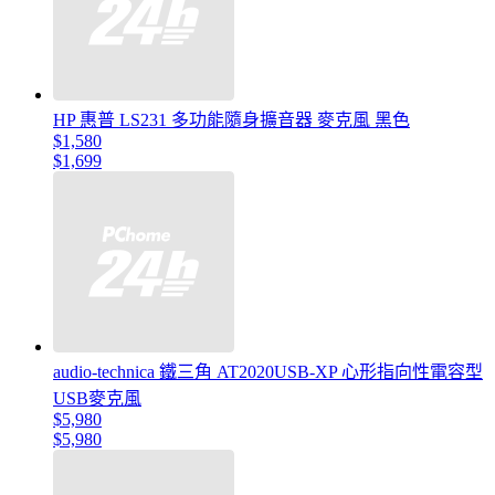
HP 惠普 LS231 多功能隨身擴音器 麥克風 黑色
$1,580
$1,699
audio-technica 鐵三角 AT2020USB-XP 心形指向性電容型
USB麥克風
$5,980
$5,980