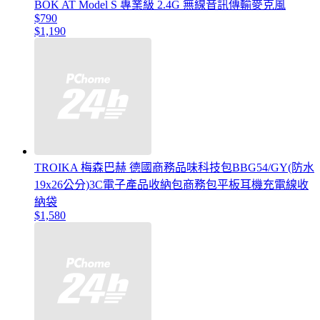
BOK AT Model S 專業級 2.4G 無線音訊傳輸麥克風
$790
$1,190
TROIKA 梅森巴赫 德國商務品味科技包BBG54/GY(防水
19x26公分)3C電子產品收納包商務包平板耳機充電線收
納袋
$1,580