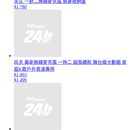
夾式 一對二無線麥克風 隨身收納盒
$1,780
玖天 萬能無線麥克風 一拖二 超長續航 舞台級大動圈 家
庭K歌戶外表演專用
$1,093
$1,499