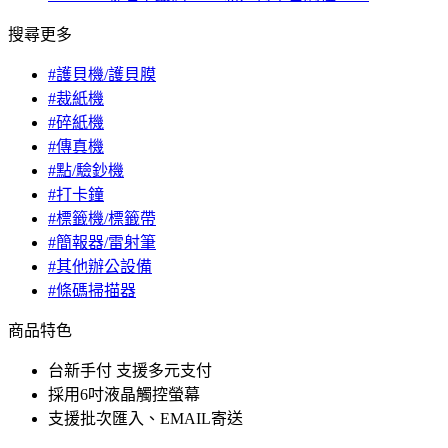
搜尋更多
#護貝機/護貝膜
#裁紙機
#碎紙機
#傳真機
#點/驗鈔機
#打卡鐘
#標籤機/標籤帶
#簡報器/雷射筆
#其他辦公設備
#條碼掃描器
商品特色
台新手付 支援多元支付
採用6吋液晶觸控螢幕
支援批次匯入、EMAIL寄送