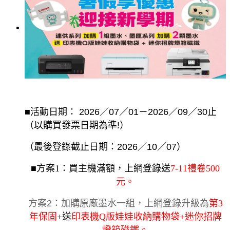
■
活動日期：
 2026
／
07
／
01
－
2026
／
09
／
30
止
（以購買發票日期為準
!
）
（最後登錄截止日期：
2026
／
10
／
07
）
■方案1：買主機滿額，上網登錄送
7-11禮卷500
元。
方案2：加購原廠墨水一組，上網登錄升級為
第3
年保固
+送
印表機Q版娃娃收納購物袋+迷你招牌
燈箱磁鐵。