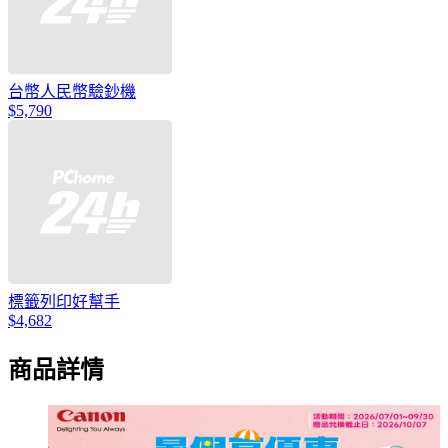
台幣人民幣驗鈔機
$5,790
標籤列印好幫手
$4,682
商品詳情