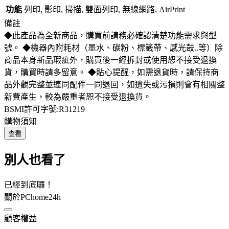
功能
列印, 影印, 掃描, 雙面列印, 無線網路, AirPrint
備註
◆此產品為全新商品，購買前請務必確認清楚功能需求與型
號。 ◆機器內附耗材（墨水、碳粉、標籤帶、感光鼓..等）除
商品本身新品瑕疵外，購買後一經拆封或使用恕不接受退換
貨，購買時請多留意。 ◆貼心提醒，如需退貨時，請保持商
品外觀完整並連同配件一同退回，如遺失或污損則會有相關整
新費產生，較為嚴重者恕不接受退換貨。
BSMI許可字號:R31219
購物須知
查看
別人也看了
已經到底囉！
關於PChome24h
顧客權益