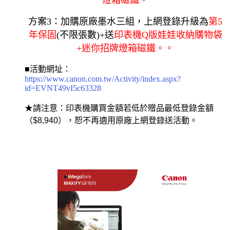
方案3：加購原廠墨水三組，上網登錄升級為
第5
年保固
(不限張數)
+送
印表機Q版娃娃收納購物袋
+迷你招牌燈箱磁鐵。
。
■活動網址：
https://www.canon.com.tw/Activity/index.aspx?
id=EVNT49vI5c63328
★請注意：印表機購買金額若低於贈品最低登錄金額
（$8,940），恕不再適用原廠上網登錄送活動。