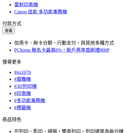
雷射印表機
Canon 佳能 多功能事務機
付款方式
查看
信用卡、無卡分期、行動支付，與其他多種方式
PChome 聯名卡最高6%，新戶再享首刷禮800P
搜尋更多
#gx1070
#雷雕機
#3D列印機
#印表機
#多功能事務機
#標籤機
商品特色
可列印、影印、掃描，雙面列印，列印速度為每分鐘