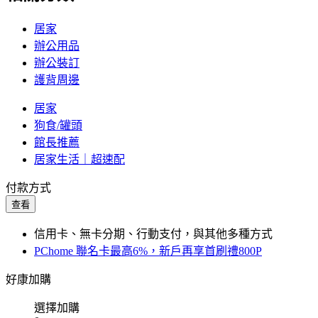
居家
辦公用品
辦公裝訂
護背周邊
居家
狗食/罐頭
館長推薦
居家生活｜超速配
付款方式
查看
信用卡、無卡分期、行動支付，與其他多種方式
PChome 聯名卡最高6%，新戶再享首刷禮800P
好康加購
選擇加購