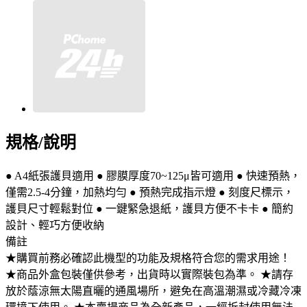
規格/說明
● A4紙張護貝適用 ● 膠膜厚度70~125μ皆可適用 ● 快速預熱，
僅需2.5-4分鐘，加熱均勻 ● 預熱完成指示燈 ● 刻度尺標示，
護貝尺寸輕鬆對位 ● 一鍵緊急退紙，護貝方便不卡卡 ● 簡約
設計、輕巧方便收納
備註
★購買前務必確認此機型的功能及規格符合您的需求用途！
★商品外盒包裝僅供參考，出貨時以實際裝包為準。 ★請存
放於蔭涼無太陽直曬的通風場所，避免在高溫潮濕或冷藏冷凍