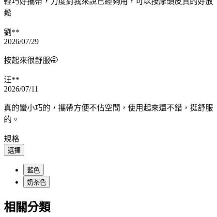
輕巧好攜帶，力度對我來說已經夠用，可以按摩頭皮真的好放
鬆
劉**
2026/07/29
按起來很舒服🤭
汪**
2026/07/11
真的蠻小巧的，攜帶方便不佔空間，使用起來還不錯，挺舒服
的。
規格
選擇
藍色
奶茶色
相關分類