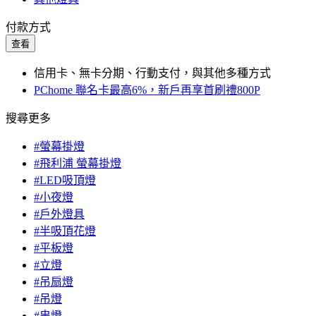
付款方式
查看
信用卡、無卡分期、行動支付，與其他多種方式
PChome 聯名卡最高6%，新戶再享首刷禮800P
搜尋更多
#螢幕掛燈
#飛利浦 螢幕掛燈
#LED吸頂燈
#小夜燈
#戶外燈具
#半吸頂花燈
#平板燈
#立燈
#吊扇燈
#吊燈
#串燈