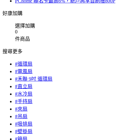
PChome 聯名卡最高6%，新戶再享首刷禮800P
好康加購
選擇加購
0
件商品
搜尋更多
#循環扇
#電風扇
#禾聯 9吋 循環扇
#直立扇
#水冷扇
#手持扇
#夾扇
#吊扇
#吸排扇
#壁掛扇
#箱扇