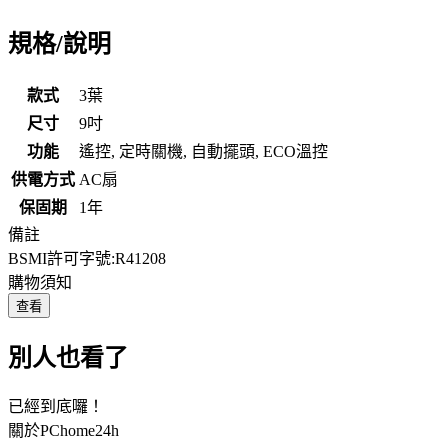
規格/說明
款式
3葉
尺寸
9吋
功能
遙控, 定時關機, 自動擺頭, ECO溫控
供電方式
AC扇
保固期
1年
備註
BSMI許可字號:R41208
購物須知
查看
別人也看了
已經到底囉！
關於PChome24h