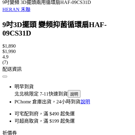
9吋變頻 3D擺頭兩用循環扇HAF-09CS31D
HERAN 禾聯
9吋3D擺頭 變頻抑菌循環扇HAF-
09CS31D
$1,890
$1,990
4.9
(7)
配送資訊
明早到貨
北北桃限定 7-11快速到貨
說明
PChome 倉庫出貨，24小時到貨
說明
可宅配到府，滿 $490 起免運
可超商取貨，滿 $199 起免運
折價券