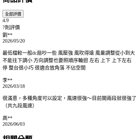
全部評價
4.9
7則評價
劉**
2026/05/20
最低檔較一般dc扇吵一些 風壓強 風吹得遠 風量調整從小到大
不能往下調小 方向調整也要照順序輪迴 左右 上下 上下左右
停 整台很小巧 很適合放角落 不佔空間
李**
2026/03/18
很滿意，多種角度可以設定，風速很強～目前開兩段就很強了
（共九段風速）
高**
2026/06/03