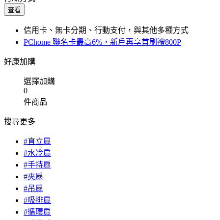
查看
信用卡、無卡分期、行動支付，與其他多種方式
PChome 聯名卡最高6%，新戶再享首刷禮800P
好康加購
選擇加購
0
件商品
搜尋更多
#直立扇
#水冷扇
#手持扇
#夾扇
#吊扇
#吸排扇
#循環扇