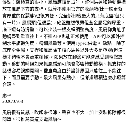
優點：體積真的很小，風扇應該是12吋，整個馬達和轉動機構
放在風扇下方的支桿，就算不使用官方的收納箱(比一般更紮
實厚重的保麗龍)也很方便，完全拆卸後最大的只有底盤(但只
有一片)，風扇頭(但很扁)。底盤雖然很薄但全金屬足夠厚重，
底下還有防滑墊。可以少裝一根支桿調整高度，風扇仰角能手
動調整到垂直往上。不連APP也能正常使用，APP可以額外控
制水平旋轉角度、精細風量等。使用TypeC供電。 缺點：除了
底座全金屬，支桿和風扇除了核心馬達以外大多是塑膠(但這
樣才夠輕不會頭重腳輕)。如果放在腳邊可能會感受到輕微震
動。移動的時候如果抓風扇頭可能會影響轉動機構、抓支桿的
話很容易誤觸開關。垂直角度由於設計原因只能往上不能往
下，而且需要手動。最大風量有點小，但考慮體積這麼小還算
合理。
廖**
2026/07/08
風扇很有質感，吹起來很涼，聲音也不大，加上安裝拆除都很
簡單。很推薦買這支電風扇～