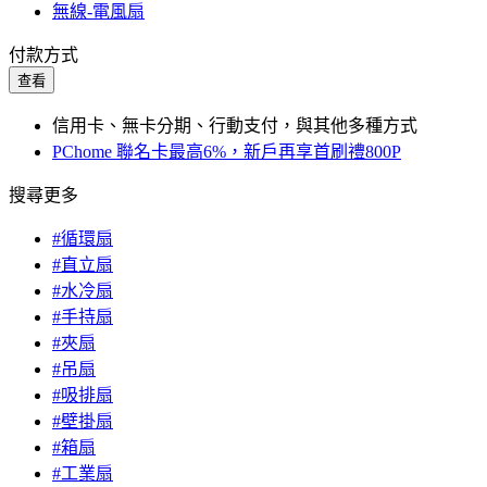
無線-電風扇
付款方式
查看
信用卡、無卡分期、行動支付，與其他多種方式
PChome 聯名卡最高6%，新戶再享首刷禮800P
搜尋更多
#循環扇
#直立扇
#水冷扇
#手持扇
#夾扇
#吊扇
#吸排扇
#壁掛扇
#箱扇
#工業扇