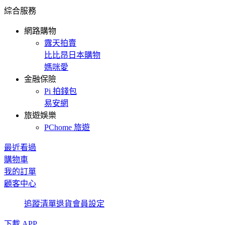
綜合服務
網路購物
露天拍賣
比比昂日本購物
媽咪愛
金融保險
Pi 拍錢包
易安網
旅遊娛樂
PChome 旅遊
最近看過
購物車
我的訂單
顧客中心
追蹤清單
退貨
會員設定
下載 APP