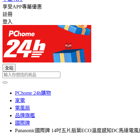
享受APP專屬優惠
註冊
登入
全站
PChome 24h購物
家電
電風扇
品牌旗艦
國際牌
Panasonic國際牌 14吋五片扇葉ECO溫度感知DC馬達電風扇