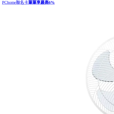
PChome聯名卡
筆筆享最高
6%