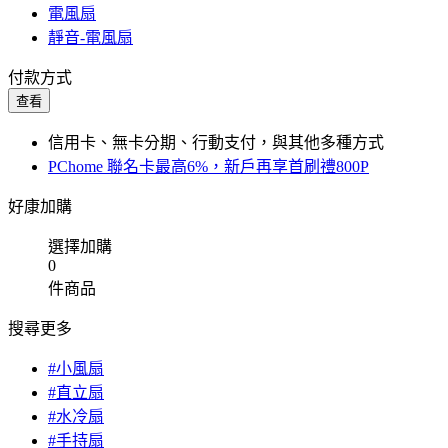
電風扇
靜音-電風扇
付款方式
查看
信用卡、無卡分期、行動支付，與其他多種方式
PChome 聯名卡最高6%，新戶再享首刷禮800P
好康加購
選擇加購
0
件商品
搜尋更多
#小風扇
#直立扇
#水冷扇
#手持扇