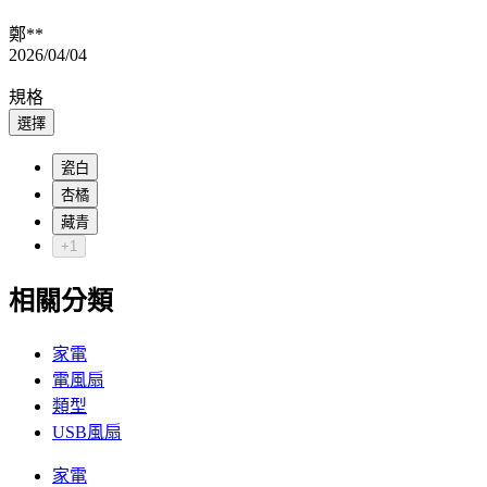
鄭**
2026/04/04
規格
選擇
瓷白
杏橘
藏青
+1
相關分類
家電
電風扇
類型
USB風扇
家電