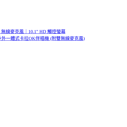
線麥克風｜10.1" HD 觸控螢幕
露營戶外一體式卡拉OK伴唱機 (附雙無線麥克風)