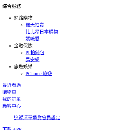
綜合服務
網路購物
露天拍賣
比比昂日本購物
媽咪愛
金融保險
Pi 拍錢包
易安網
旅遊娛樂
PChome 旅遊
最近看過
購物車
我的訂單
顧客中心
追蹤清單
退貨
會員設定
下載 APP