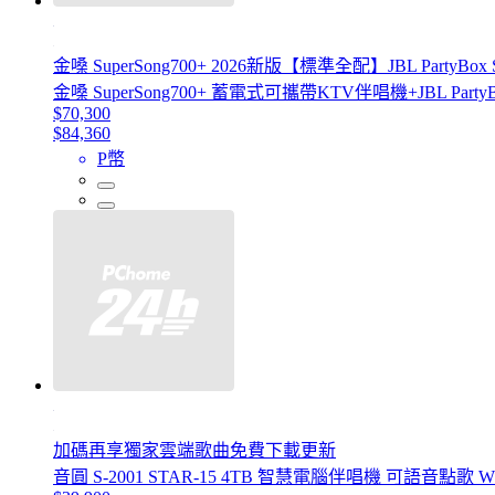
金嗓 SuperSong700+ 2026新版【標準全配】JBL Part
金嗓 SuperSong700+ 蓄電式可攜帶KTV伴唱機+JBL Pa
$70,300
$84,360
P幣
加碼再享獨家雲端歌曲免費下載更新
音圓 S-2001 STAR-15 4TB 智慧電腦伴唱機 可語音點歌 