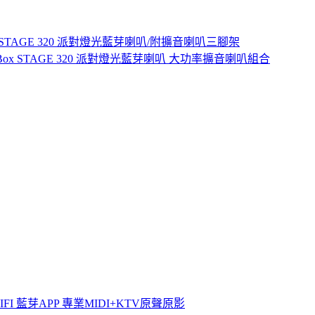
yBox STAGE 320 派對燈光藍芽喇叭/附擴音喇叭三腳架
rtyBox STAGE 320 派對燈光藍芽喇叭 大功率擴音喇叭組合
WIFI 藍芽APP 專業MIDI+KTV原聲原影