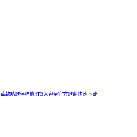
e點歌模式 豪華款點歌伴唱機4TB大容量官方歌曲快速下載