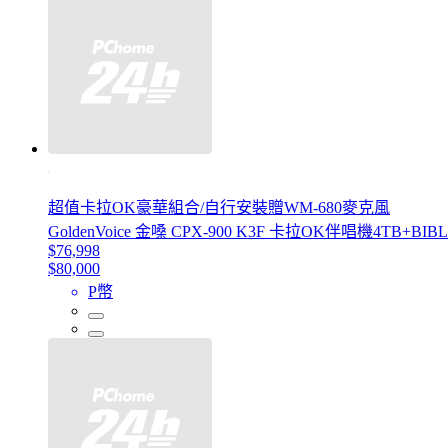
超值卡拉OK豪華組合/自行安裝贈WM-680麥克風
GoldenVoice 金嗓 CPX-900 K3F 卡拉OK伴唱機4TB+BI
$76,998
$80,000
P幣