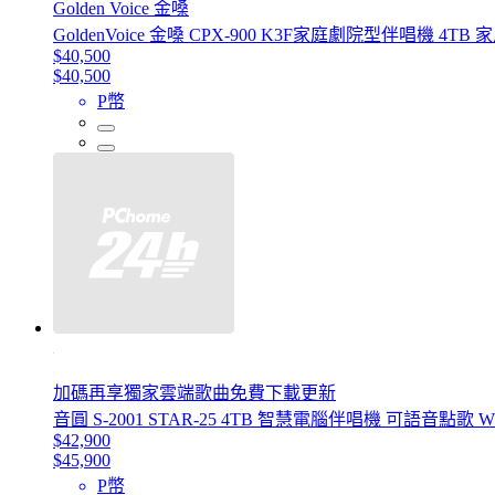
Golden Voice 金嗓
GoldenVoice 金嗓 CPX-900 K3F家庭劇院型伴唱機 4TB 
$40,500
$40,500
P幣
加碼再享獨家雲端歌曲免費下載更新
音圓 S-2001 STAR-25 4TB 智慧電腦伴唱機 可語音點歌 
$42,900
$45,900
P幣