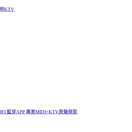
家用KTV
WIFI 藍芽APP 專業MIDI+KTV原聲原影