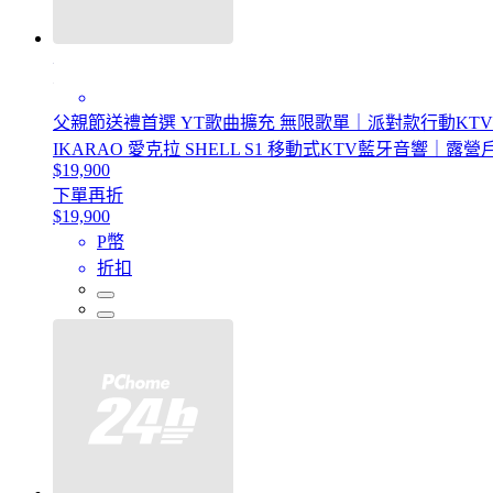
父親節送禮首選 YT歌曲擴充 無限歌單｜派對款行動KTV 無
IKARAO 愛克拉 SHELL S1 移動式KTV藍牙音響｜
$19,900
下單再折
$19,900
P幣
折扣