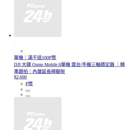
單機｜滿千送100P幣
DJI 大疆 Osmo Mobile 8單機 雲台/手機三軸穩定器 ｜精
準跟拍｜內建延長桿腳架
$2,690
P幣