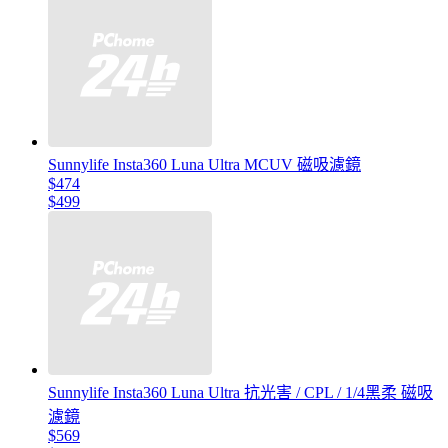
Sunnylife Insta360 Luna Ultra MCUV 磁吸濾鏡
$474
$499
Sunnylife Insta360 Luna Ultra 抗光害 / CPL / 1/4黑柔 磁吸
濾鏡
$569