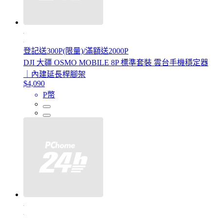
登記送300P(限量)/滿額送2000P
DJI 大疆 OSMO MOBILE 8P 標準套裝 雲台手機穩定器
｜內建延長桿腳架
$4,090
P幣