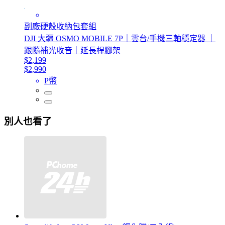
副廠硬殼收納包套組
DJI 大疆 OSMO MOBILE 7P｜雲台/手機三軸穩定器 ｜
跟隨補光收音｜延長桿腳架
$2,199
$2,990
P幣
別人也看了