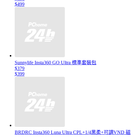
$499
Sunnylife Insta360 GO Ultra 標準套裝包
$379
$399
BRDRC Insta360 Luna Ultra CPL+1/4黑柔+可調VND 磁