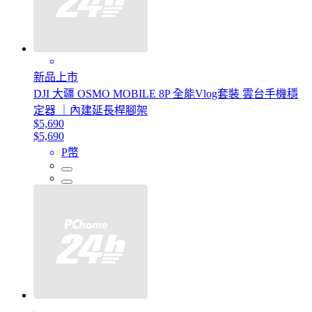
新品上市
DJI 大疆 OSMO MOBILE 8P 全能Vlog套裝 雲台手機穩
定器 ｜內建延長桿腳架
$5,690
$5,690
P幣