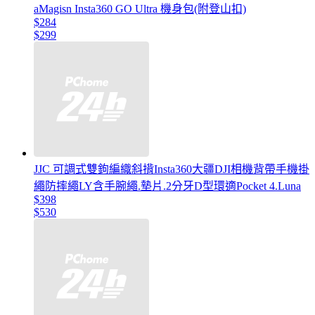
aMagisn Insta360 GO Ultra 機身包(附登山扣)
$284
$299
JJC 可調式雙鉤編織斜揹Insta360大疆DJI相機背帶手機掛
繩防摔繩LY含手腕繩.墊片.2分牙D型環適Pocket 4.Luna
$398
$530