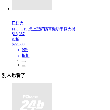
已售完
FIIO K15 桌上型解碼耳機功率擴大機
$18,367
82折
$22,500
P幣
折扣
別人也看了