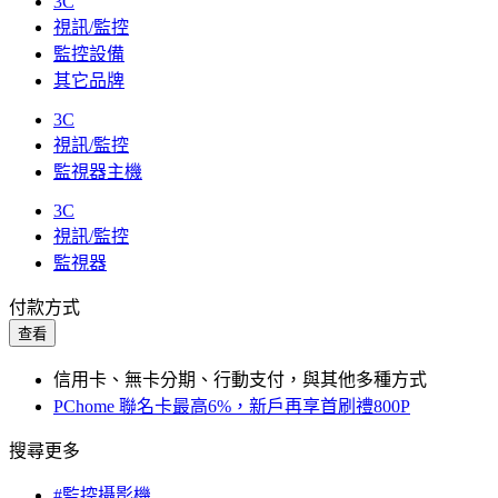
3C
視訊/監控
監控設備
其它品牌
3C
視訊/監控
監視器主機
3C
視訊/監控
監視器
付款方式
查看
信用卡、無卡分期、行動支付，與其他多種方式
PChome 聯名卡最高6%，新戶再享首刷禮800P
搜尋更多
#監控攝影機