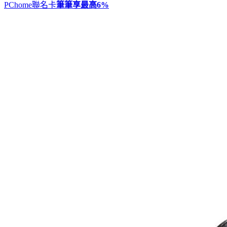
PChome聯名卡
筆筆享最高
6%