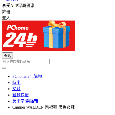
享受APP專屬優惠
註冊
登入
全站
PChome 24h購物
時尚
女鞋
鞋款快搜
莫卡辛/樂福鞋
Camper WALDEN 樂福鞋 黑色女鞋