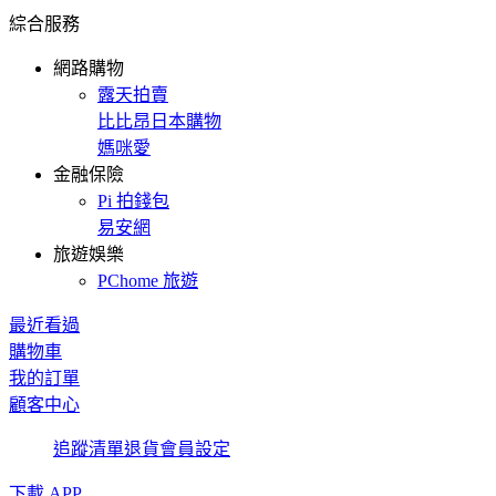
綜合服務
網路購物
露天拍賣
比比昂日本購物
媽咪愛
金融保險
Pi 拍錢包
易安網
旅遊娛樂
PChome 旅遊
最近看過
購物車
我的訂單
顧客中心
追蹤清單
退貨
會員設定
下載 APP