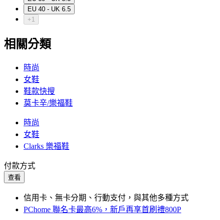
EU 40 - UK 6.5
+1
相關分類
時尚
女鞋
鞋款快搜
莫卡辛/樂福鞋
時尚
女鞋
Clarks 樂福鞋
付款方式
查看
信用卡、無卡分期、行動支付，與其他多種方式
PChome 聯名卡最高6%，新戶再享首刷禮800P