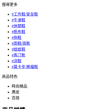
搜尋更多
#工作鞋/安全鞋
#牛津鞋
#休閒鞋
#帆布鞋
#拖鞋
#雨鞋/雨靴
#娃娃鞋
#馬汀靴
#涼鞋
#莫卡辛/樂福鞋
商品特色
時尚精品
麂皮
百搭