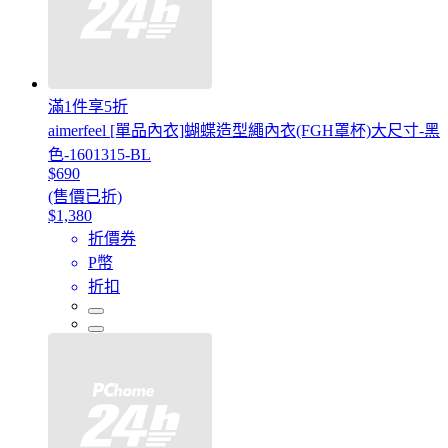
滿1件享5折
aimerfeel [單品內衣]蝴蝶造型繩內衣(FGH罩杯)大尺寸-黑
色-1601315-BL
$690
(售價已折)
$1,380
折價券
P幣
折扣