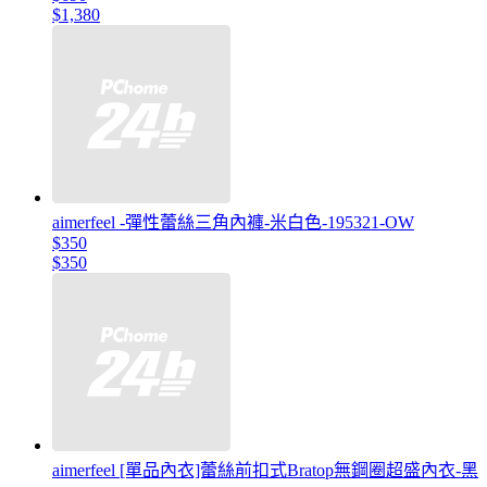
$1,380
aimerfeel -彈性蕾絲三角內褲-米白色-195321-OW
$350
$350
aimerfeel [單品內衣]蕾絲前扣式Bratop無鋼圈超盛內衣-黑