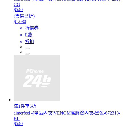
CG
$540
(售價已折)
$1,080
折價券
P幣
折扣
滿1件享5折
aimerfeel -[單品內衣]VENOM高脇邊內衣-黑色-672313-
BL
$540