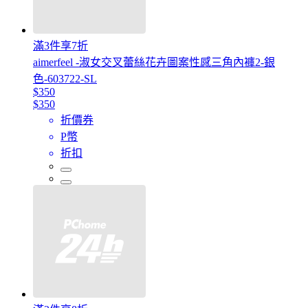
滿3件享7折
aimerfeel -淑女交叉蕾絲花卉圖案性感三角內褲2-銀
色-603722-SL
$350
$350
折價券
P幣
折扣