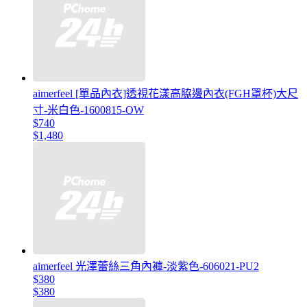
aimerfeel [單品內衣]透視花漾高脇邊內衣(FGH罩杯)大尺
寸-米白色-1600815-OW
$740
$1,480
aimerfeel 光澤蕾絲三角內褲-淡紫色-606021-PU2
$380
$380