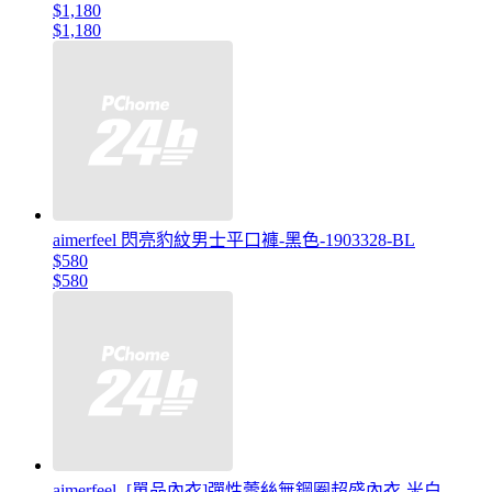
$1,180
$1,180
aimerfeel 閃亮豹紋男士平口褲-黑色-1903328-BL
$580
$580
aimerfeel -[單品內衣]彈性蕾絲無鋼圈超盛內衣-米白