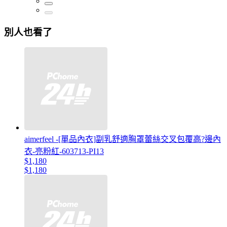
別人也看了
aimerfeel -[單品內衣]副乳舒適胸罩蕾絲交叉包覆高?邊內
衣-亮粉紅-603713-PI13
$1,180
$1,180