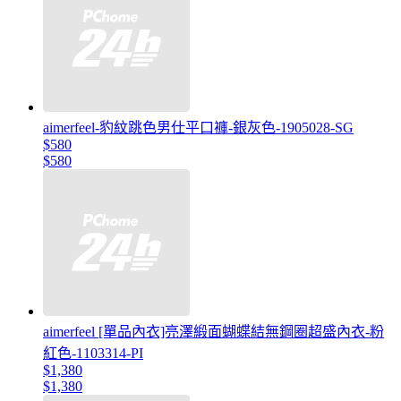
aimerfeel-豹紋跳色男仕平口褲-銀灰色-1905028-SG
$580
$580
aimerfeel [單品內衣]亮澤緞面蝴蝶結無鋼圈超盛內衣-粉
紅色-1103314-PI
$1,380
$1,380