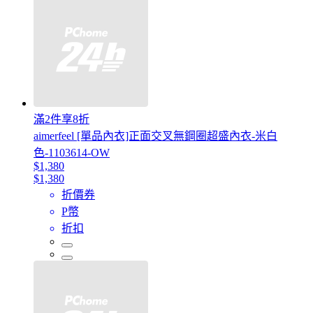
滿2件享8折
aimerfeel [單品內衣]正面交叉無鋼圈超盛內衣-米白
色-1103614-OW
$1,380
$1,380
折價券
P幣
折扣