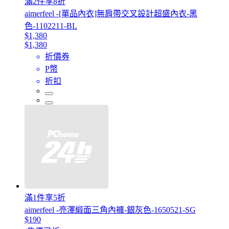
滿2件享8折
aimerfeel -[單品內衣]無肩帶交叉設計超盛內衣-黑
色-1102211-BL
$1,380
$1,380
折價券
P幣
折扣
滿1件享5折
aimerfeel -亮澤緞面三角內褲-銀灰色-1650521-SG
$190