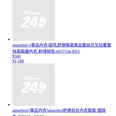
aimerfeel -[單品內衣]副乳舒適胸罩單品蕾絲交叉包覆蕾
絲高脇邊內衣-粉撲桃色-603713p-PI11
$590
$1,180
aimerfeel-[單品內衣]aimerfeel舒適自在內衣極致-煙綠