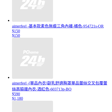
aimerfeel -基本款素色無痕三角內褲-橘色-954721s-OR
$150
$150
aimerfeel -[單品內衣]副乳舒適胸罩單品蕾絲交叉包覆蕾
絲高脇邊內衣-酒紅色-603713p-BO
$590
$1,180