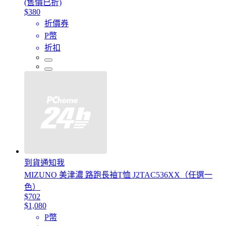
(售價已折)
$380
折價券
P幣
折扣
到貨通知我
MIZUNO 美津濃 路跑長袖T恤 J2TAC536XX（任選一
色）
$702
$1,080
P幣