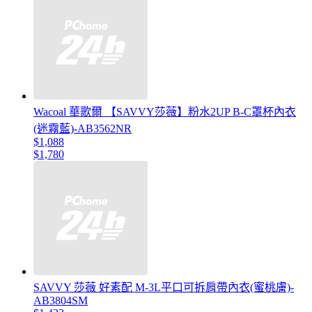
Wacoal 華歌爾 【SAVVY莎薇】粉水2UP B-C罩杯內衣
(迷霧藍)-AB3562NR
$1,088
$1,780
SAVVY 莎薇 好素配 M-3L平口可拆肩帶內衣(蜜桃膚)-
AB3804SM