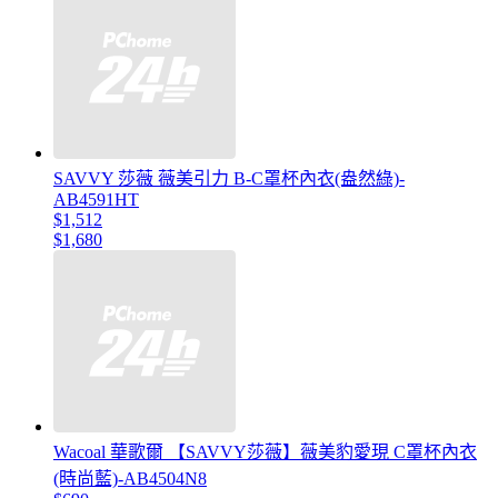
SAVVY 莎薇 薇美引力 B-C罩杯內衣(盎然綠)-
AB4591HT
$1,512
$1,680
Wacoal 華歌爾 【SAVVY莎薇】薇美豹愛現 C罩杯內衣
(時尚藍)-AB4504N8