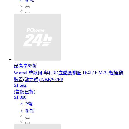
折扣
最高享85折
Wacoal 華歌爾 專利3D立體無鋼圈 D:4L/ F:M-3L輕運動
胸罩(動力銀)-NBB202FP
$1,692
(售價已折)
$1,880
P幣
折扣