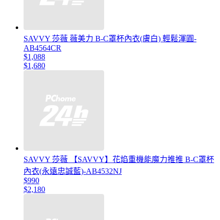
SAVVY 莎薇 薇美力 B-C罩杯內衣(膚白) 輕鬆渾圓-
AB4564CR
$1,088
$1,680
SAVVY 莎薇 【SAVVY】花焰重機能魔力推推 B-C罩杯
內衣(永遠忠誠藍)-AB4532NJ
$990
$2,180