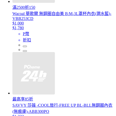
滿2500折150
Wacoal 華歌爾 無鋼圈自由美 B:M-3L罩杯內衣(澗水藍)-
VBB253CD
$1,000
$1,780
P幣
折扣
最高享85折
SAVVY 莎薇 -COOL旅行-FREE UP BL-BLL無鋼圈內衣
(無痕膚)-ABB300PO