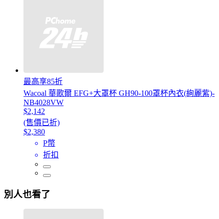
最高享85折
Wacoal 華歌爾 EFG+大罩杯 GH90-100罩杯內衣(絢麗紫)-
NB4028VW
$2,142
(售價已折)
$2,380
P幣
折扣
別人也看了