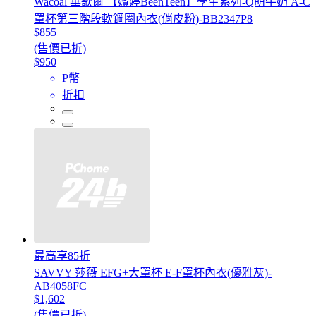
Wacoal 華歌爾 【嬪婷BeenTeen】學生系列-Q萌牛奶 A-C
罩杯第三階段軟鋼圈內衣(俏皮粉)-BB2347P8
$855
(售價已折)
$950
P幣
折扣
最高享85折
SAVVY 莎薇 EFG+大罩杯 E-F罩杯內衣(優雅灰)-
AB4058FC
$1,602
(售價已折)