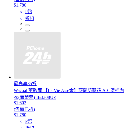
$1,780
P幣
折扣
最高享85折
Wacoal 華歌爾 【La Vie Aise金】寵愛芍藥花 A-C罩杯內
衣(葡萄紫)-IB3308UZ
$1,602
(售價已折)
$1,780
P幣