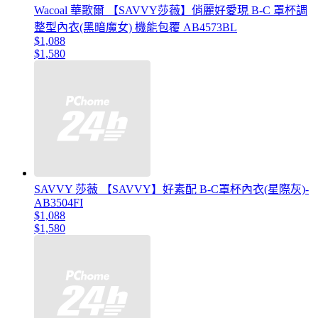
Wacoal 華歌爾 【SAVVY莎薇】俏麗好愛現 B-C 罩杯調
整型內衣(黑暗魔女) 機能包覆 AB4573BL
$1,088
$1,580
SAVVY 莎薇 【SAVVY】好素配 B-C罩杯內衣(星際灰)-
AB3504FI
$1,088
$1,580