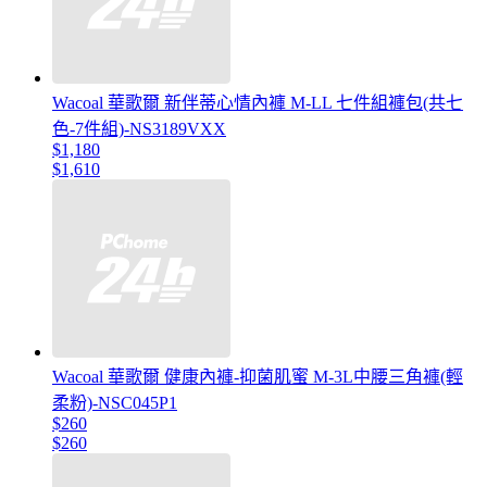
Wacoal 華歌爾 新伴蒂心情內褲 M-LL 七件組褲包(共七
色-7件組)-NS3189VXX
$1,180
$1,610
Wacoal 華歌爾 健康內褲-抑菌肌蜜 M-3L中腰三角褲(輕
柔粉)-NSC045P1
$260
$260