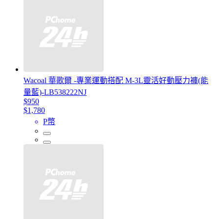
Wacoal 華歌爾 -專業運動搭配 M-3L靈活好動壓力褲(能
量藍)-LB538222NJ
$950
$1,780
P幣