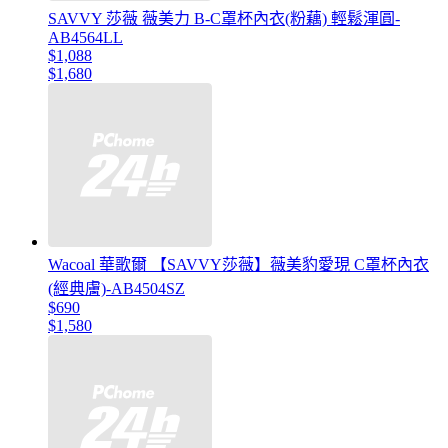
SAVVY 莎薇 薇美力 B-C罩杯內衣(粉藕) 輕鬆渾圓-
AB4564LL
$1,088
$1,680
Wacoal 華歌爾 【SAVVY莎薇】薇美豹愛現 C罩杯內衣
(經典膚)-AB4504SZ
$690
$1,580