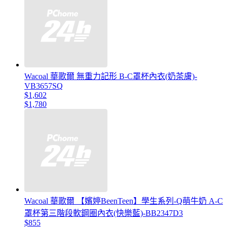
Wacoal 華歌爾 無重力記形 B-C罩杯內衣(奶茶膚)-
VB3657SQ
$1,602
$1,780
Wacoal 華歌爾 【嬪婷BeenTeen】學生系列-Q萌牛奶 A-C
罩杯第三階段軟鋼圈內衣(快樂藍)-BB2347D3
$855