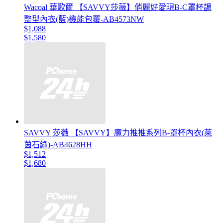
Wacoal 華歌爾 【SAVVY莎薇】俏麗好愛現B-C罩杯調
整型內衣(藍)機能包覆-AB4573NW
$1,088
$1,580
SAVVY 莎薇 【SAVVY】魔力推推系列B-罩杯內衣(萊
茵石綠)-AB4628HH
$1,512
$1,680