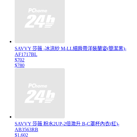
SAVVY 莎薇 -冰涼紗 M-LL細肩帶洋裝蘭姿(簡潔黑)-
AF1717BL
$702
$780
SAVVY 莎薇 粉水2UP-2倍激升 B-C罩杯內衣(紅)-
AB3563RB
$1,602