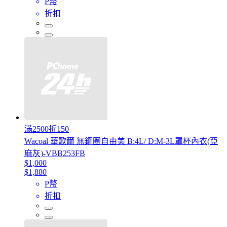
P幣
折扣
滿2500折150
Wacoal 華歌爾 無鋼圈自由美 B:4L/ D:M-3L罩杯內衣(亞
麻灰)-VBB253FB
$1,000
$1,880
P幣
折扣