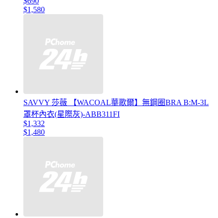
$690
$1,580
SAVVY 莎薇 【WACOAL華歌爾】無鋼圈BRA B:M-3L
罩杯內衣(星際灰)-ABB311FI
$1,332
$1,480