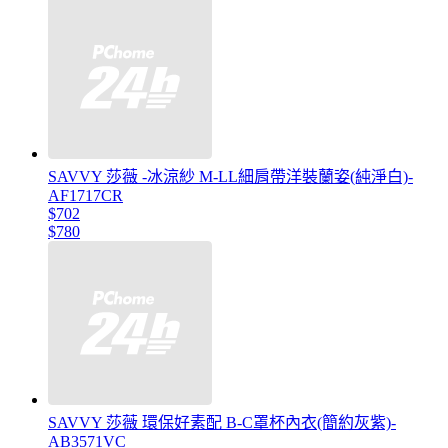
SAVVY 莎薇 -冰涼紗 M-LL細肩帶洋裝蘭姿(純淨白)-
AF1717CR
$702
$780
SAVVY 莎薇 環保好素配 B-C罩杯內衣(簡約灰紫)-
AB3571VC