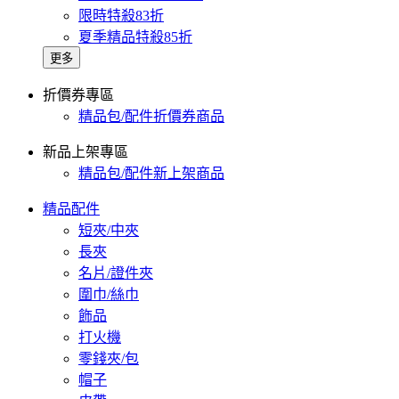
限時特殺83折
夏季精品特殺85折
更多
折價券專區
精品包/配件折價券商品
新品上架專區
精品包/配件新上架商品
精品配件
短夾/中夾
長夾
名片/證件夾
圍巾/絲巾
飾品
打火機
零錢夾/包
帽子