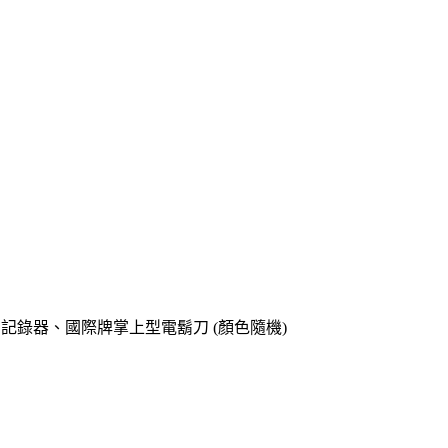
o專用記錄器、國際牌掌上型電鬍刀 (顏色隨機)