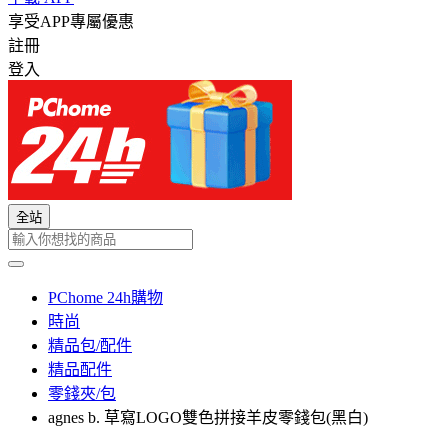
享受APP專屬優惠
註冊
登入
全站
PChome 24h購物
時尚
精品包/配件
精品配件
零錢夾/包
agnes b. 草寫LOGO雙色拼接羊皮零錢包(黑白)