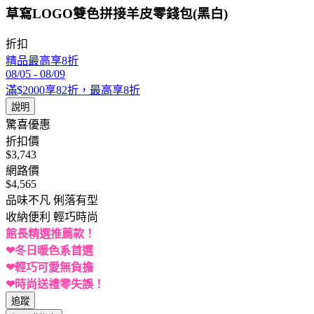
草寫LOGO雙色拼接羊皮零錢包(黑白)
折扣
精品最高享8折
08/05
-
08/09
滿$2000享82折，最高享8折
說明
驚喜優惠
折扣價
$3,743
網路價
$4,565
品味不凡 俐落有型
收納便利 輕巧時尚
館長精選推薦款！
❤冬日暖色系首選
❤輕巧可愛無負擔
❤時尚送禮零失誤！
追蹤