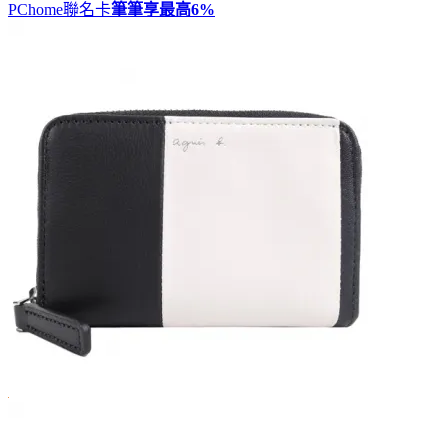
PChome聯名卡
筆筆享最高
6%