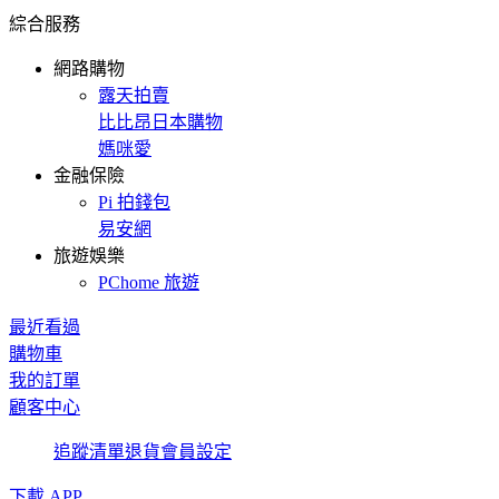
綜合服務
網路購物
露天拍賣
比比昂日本購物
媽咪愛
金融保險
Pi 拍錢包
易安網
旅遊娛樂
PChome 旅遊
最近看過
購物車
我的訂單
顧客中心
追蹤清單
退貨
會員設定
下載 APP