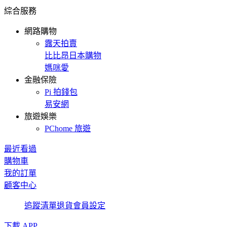
綜合服務
網路購物
露天拍賣
比比昂日本購物
媽咪愛
金融保險
Pi 拍錢包
易安網
旅遊娛樂
PChome 旅遊
最近看過
購物車
我的訂單
顧客中心
追蹤清單
退貨
會員設定
下載 APP