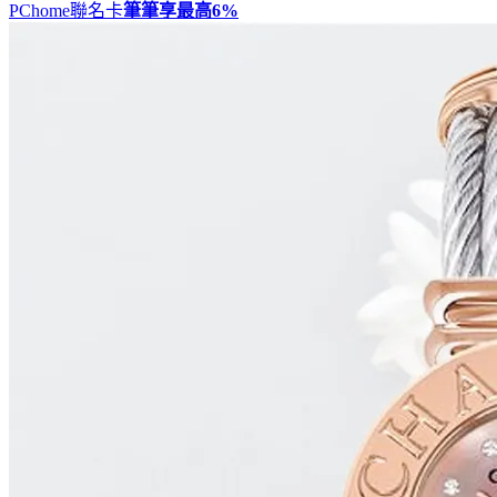
PChome聯名卡
筆筆享最高
6%