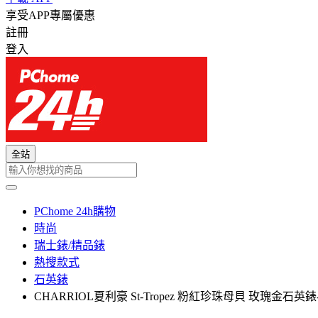
享受APP專屬優惠
註冊
登入
全站
PChome 24h購物
時尚
瑞士錶/精品錶
熱搜款式
石英錶
CHARRIOL夏利豪 St-Tropez 粉紅珍珠母貝 玫瑰金石英錶-24.5