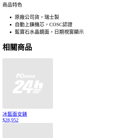
商品特色
原廠公司貨，瑞士製
自動上鍊機芯，COSC認證
藍寶石水晶鏡面，日期視窗顯示
相關商品
冰藍面女錶
$28,952