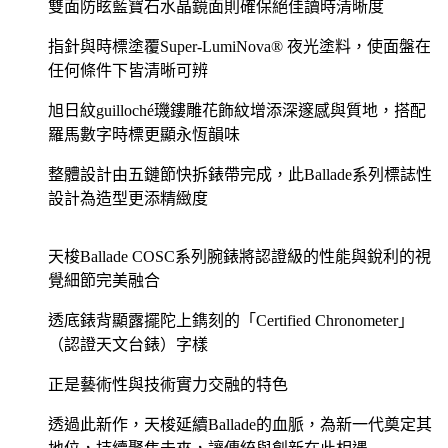
雙面防眩藍寶石水晶鏡面則確保絕佳讀時清晰度
指針與時標塗覆Super-LumiNova® 夜光塗料，使面盤在
任何條件下皆清晰可辨
旭日紋guilloché璣鏤雕花飾紋增添深邃感與質地，搭配
羅馬數字時標更顯永恆韻味
整體設計由五鏈節快拆錶帶完成，此Ballade系列標誌性
設計為造型更添精緻度
天梭Ballade COSC系列腕錶將認證級的性能與銳利的視
覺細節完美融合
透底錶背顯露擺陀上鐫刻的「Certified Chronometer」
（認證天文台錶）字樣
正是藝術性與技術實力交融的特色
透過此新作，天梭延續Ballade的血脈，為新一代奠定其