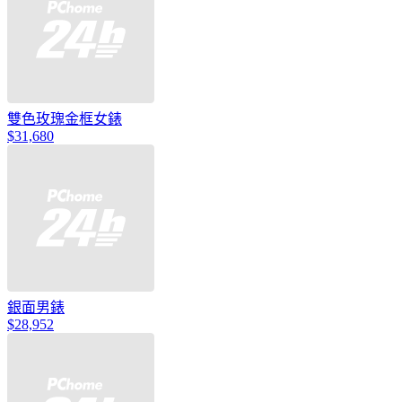
雙色玫瑰金框女錶
$31,680
銀面男錶
$28,952