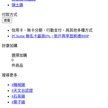
瑞士錶
付款方式
查看
信用卡、無卡分期、行動支付，與其他多種方式
PChome 聯名卡最高6%，新戶再享首刷禮800P
好康加購
選擇加購
0
件商品
搜尋更多
#機械錶
#天文台認證
#石英錶
#電子錶