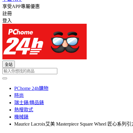
享受APP專屬優惠
註冊
登入
全站
PChome 24h購物
時尚
瑞士錶/精品錶
熱搜款式
機械錶
Maurice Lacroix艾美 Masterpiece Square Wheel 匠心系