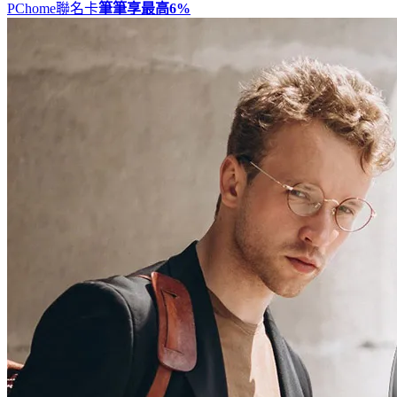
PChome聯名卡
筆筆享最高
6%