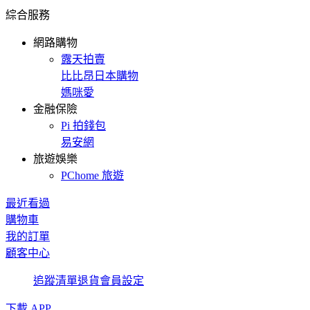
綜合服務
網路購物
露天拍賣
比比昂日本購物
媽咪愛
金融保險
Pi 拍錢包
易安網
旅遊娛樂
PChome 旅遊
最近看過
購物車
我的訂單
顧客中心
追蹤清單
退貨
會員設定
下載 APP