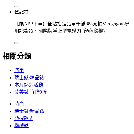
登記抽
【限APP下單】全站指定品單筆滿888元抽Mio gogoro專
用記錄器、國際牌掌上型電鬍刀 (顏色隨機)
相關分類
時尚
瑞士錶/精品錶
本月熱銷活動
艾美錶 直降9折
時尚
瑞士錶/精品錶
熱搜款式
機械錶