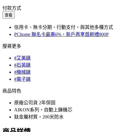
付款方式
查看
信用卡、無卡分期、行動支付，與其他多種方式
PChome 聯名卡最高6%，新戶再享首刷禮800P
搜尋更多
#艾美錶
#石英錶
#機械錶
#電子錶
商品特色
原廠公司貨 2年保固
AIKON系列，自動上鍊機芯
鈦金屬材質，200米防水
商品詳情