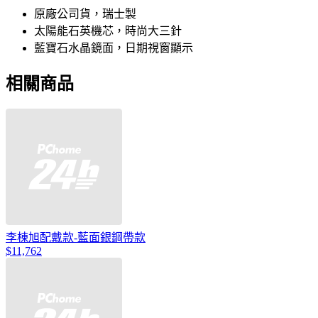
原廠公司貨，瑞士製
太陽能石英機芯，時尚大三針
藍寶石水晶鏡面，日期視窗顯示
相關商品
李棟旭配戴款-藍面銀鋼帶款
$11,762