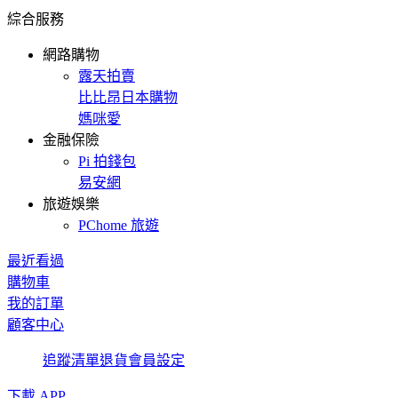
綜合服務
網路購物
露天拍賣
比比昂日本購物
媽咪愛
金融保險
Pi 拍錢包
易安網
旅遊娛樂
PChome 旅遊
最近看過
購物車
我的訂單
顧客中心
追蹤清單
退貨
會員設定
下載 APP