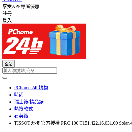
享受APP專屬優惠
註冊
登入
全站
PChome 24h購物
時尚
瑞士錶/精品錶
熱搜款式
石英錶
TISSOT天梭 官方授權 PRC 100 T151.422.16.031.00 So