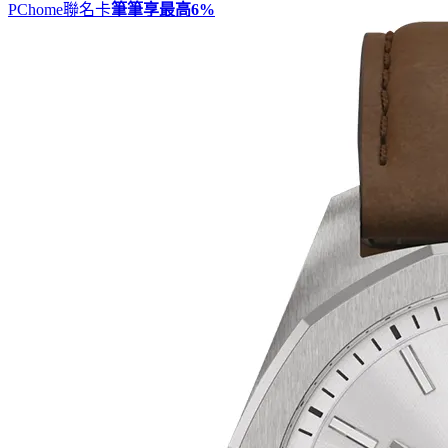
PChome聯名卡
筆筆享最高
6%