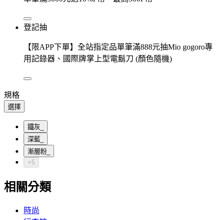
登記抽
【限APP下單】全站指定品單筆滿888元抽Mio gogoro專
用記錄器、國際牌掌上型電鬍刀 (顏色隨機)
規格
選擇
鐵灰_
深藍_
漸層粉_
+5
相關分類
時尚