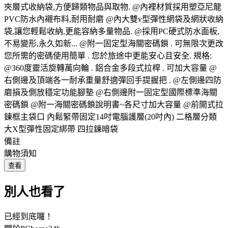
夾層式收納袋,方便歸類物品與取物. @內裡材質採用塑亞尼龍
PVC防水內襯布料,耐用耐磨 @內大雙v型彈性網袋及網狀收納
袋,讓您輕鬆收納,更能容納多量物品. @採用PC硬式防水面板,
不易變形,永久如新... @附一固定型海關密碼鎖 . 可無限次更改
您所需的密碼使用簡單 . 您於旅途中更能安心且安全. 規格:
@360度靈活旋轉萬向輪 . 鋁合金多段式拉桿 . 可加大容量 @
右側邊及頂端各一耐承重量舒適彈回手提握把 . @左側邊四防
磨損及側放穩定功能腳墊 @右側邊附一固定型國際標準海關
密碼鎖 @附一海關密碼鎖說明書~各尺寸加大容量 @前開式拉
鍊框主袋口 內鬆緊帶固定14吋電腦護層(20吋內) 二格層分類
大X型彈性固定綁帶 四拉鍊暗袋
備註
購物須知
查看
別人也看了
已經到底囉！