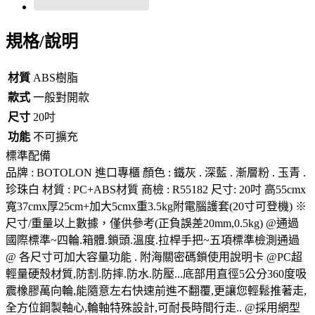
規格/說明
材質
ABS樹脂
款式
一般對開款
尺寸
20吋
功能
不可擴充
標準配備
品牌 : BOTOLON 進口專櫃 顏色 : 鐵灰 . 深藍 . 漸層粉 . 玉青 .
珍珠白 材質 : PC+ABS材質 商檢 : R55182 尺寸: 20吋 高55cmx
寬37cmx厚25cm+加大5cmx重3.5kg附電腦護套(20寸可登機) ※
尺寸/重量以上數據，僅供參考(正負誤差20mm,0.5kg) @通過
國際標準~四輪.箱體.鎖頭.溫度.拉桿手把~五項標準檢測通過
@ 各尺寸可加大容量功能 . 附海關密碼鎖使用說明卡 @PC超
輕量硬殼材質,防割.防摔.防水.防壓...底部用直徑5公分360度吸
震橡膠萬向輪,能隨意左右快速前進不翻覆,更讓您輕鬆推著走,
全方位鋼製軸心,輪軸特殊設計,可耐長時間行走.. @採用網型