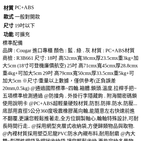
PC+ABS
材質
款式
一般對開款
尺寸
19吋以下
功能
可擴充
標準配備
品牌 : Cougar 進口專櫃 顏色 : 藍 . 綠 . 灰 材質 : PC+ABS材質
商檢 : R3B661 尺寸: 18吋 高52cmx寬38cmx厚23.5cmx重3kg+加
大5cm (18寸可登機廉價航空) 25吋 高71cmx寬45cmx厚28.8cmx
重4kg+可加大5cm 29吋 高79cmx寬50cmx厚33.5cmx重5kg+可
加大5cm ※尺寸/重量以上數據，僅供參考(正負誤差
20mm,0.5kg) @通過國際標準~四輪.箱體.鎖頭.溫度.拉桿手把~
五項標準檢測通過 @防撞角 . 外掛行李隱藏鉤 . 附海關密碼鎖
使用說明卡 @PC+ABS超輕量硬殼材質,防割.防摔.防水.防壓...
底部用直徑5公分360度吸震橡膠萬向輪,能隨意左右快速前進
不翻覆,更讓您輕鬆推著走,全方位鋼製軸心,輪軸特殊設計,可耐
長時間行走.. @採用網型夾層式收納袋,方便歸類物品與取物.
@內裡材質採用塑亞尼龍PVC防水內襯布料,耐用耐磨 @內大