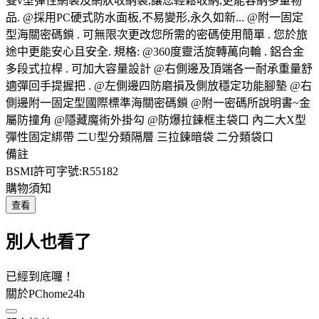
雙v型彈性網袋及網狀收納袋,讓您輕鬆收納,更能容納多量物
品. @採用PC硬式防水面板,不易變形,永久如新... @附一固定
型海關密碼鎖 . 可無限次更改您所需的密碼使用簡單 . 您於旅
途中更能安心且安全. 規格: @360度靈活旋轉萬向輪 . 鋁合金
多段式拉桿 . 可加大容量設計 @右側邊及頂端各一耐承重量舒
適彈回手提握把 . @左側邊四防磨損及側放穩定功能腳墊 @右
側邊附一固定型國際標準海關密碼鎖 @附一密碼所說明書~金
屬防撞角 @隱藏魔術外掛勾 @防爆拉鍊框主袋口 內二大X型
彈性固定綁帶 二U型分類隔層 三拉鍊暗袋 二分類袋口
備註
BSMI許可字號:R55182
購物須知
查看
別人也看了
已經到底囉！
關於PChome24h