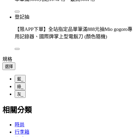
登記抽
【限APP下單】全站指定品單筆滿888元抽Mio gogoro專
用記錄器、國際牌掌上型電鬍刀 (顏色隨機)
規格
選擇
藍_
綠_
灰_
相關分類
時尚
行李箱