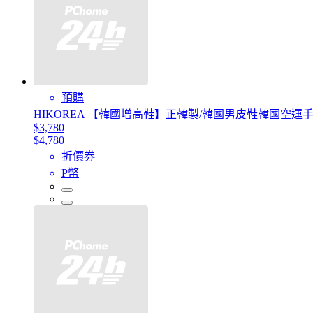
預購
HIKOREA 【韓國增高鞋】正韓製/韓國男皮鞋韓國空運手作
$3,780
$4,780
折價券
P幣