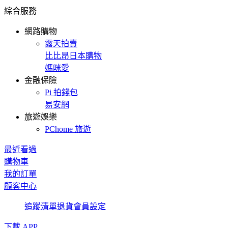
綜合服務
網路購物
露天拍賣
比比昂日本購物
媽咪愛
金融保險
Pi 拍錢包
易安網
旅遊娛樂
PChome 旅遊
最近看過
購物車
我的訂單
顧客中心
追蹤清單
退貨
會員設定
下載 APP