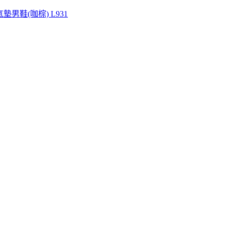
墊男鞋(咖棕) L931