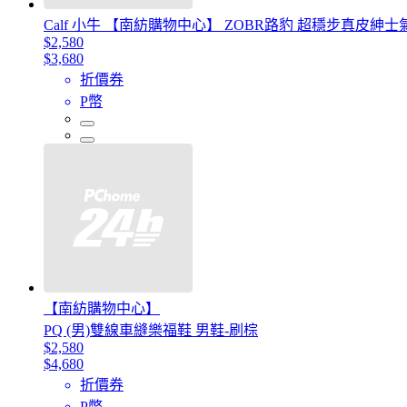
Calf 小牛 【南紡購物中心】 ZOBR路豹 超穩步真皮紳士氣
$2,580
$3,680
折價券
P幣
【南紡購物中心】
PQ (男)雙線車縫樂福鞋 男鞋-刷棕
$2,580
$4,680
折價券
P幣