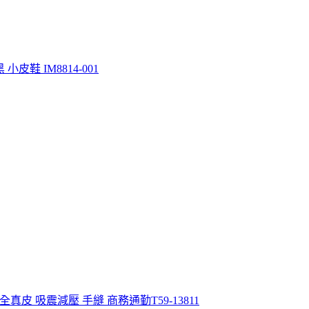
 小皮鞋 IM8814-001
 全真皮 吸震減壓 手縫 商務通勤T59-13811