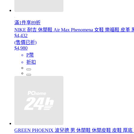
滿1件享89折
NIKE 耐吉 休閒鞋 Air Max Phenomena 女鞋 樂福鞋 皮革 黑
$4,432
(售價已折)
$4,980
P幣
折扣
GREEN PHOENIX 波兒德 男 休閒鞋 休閒皮鞋 皮鞋 厚底