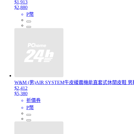
$1,913
$2,880
P幣
W&M (男)AIR SYSTEM牛皮緩震機能直套式休閒皮鞋 男
$2,412
$5,380
折價券
P幣