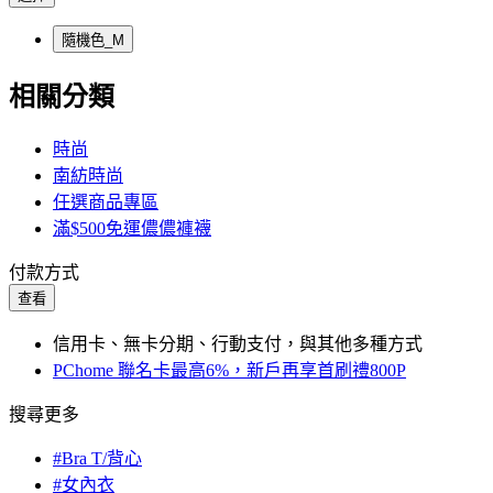
隨機色_M
相關分類
時尚
南紡時尚
任選商品專區
滿$500免運儂儂褲襪
付款方式
查看
信用卡、無卡分期、行動支付，與其他多種方式
PChome 聯名卡最高6%，新戶再享首刷禮800P
搜尋更多
#Bra T/背心
#女內衣