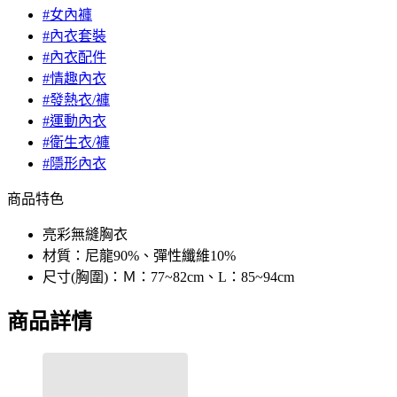
#女內褲
#內衣套裝
#內衣配件
#情趣內衣
#發熱衣/褲
#運動內衣
#衛生衣/褲
#隱形內衣
商品特色
亮彩無縫胸衣
材質：尼龍90%、彈性纖維10%
尺寸(胸圍)：Ｍ：77~82cm、L：85~94cm
商品詳情