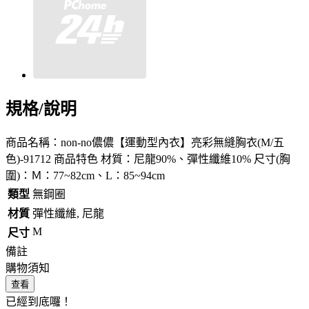
規格/說明
商品名稱：non-no儂儂【運動型內衣】亮彩無縫胸衣(M/五
色)-91712 商品特色 材質：尼龍90%、彈性纖維10% 尺寸(胸
圍)：Ｍ：77~82cm、L：85~94cm
類型
無鋼圈
材質
彈性纖維, 尼龍
M
尺寸
備註
購物須知
查看
已經到底囉！