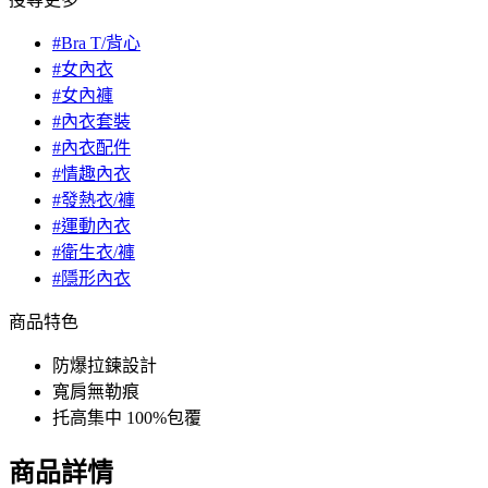
#Bra T/背心
#女內衣
#女內褲
#內衣套裝
#內衣配件
#情趣內衣
#發熱衣/褲
#運動內衣
#衛生衣/褲
#隱形內衣
商品特色
防爆拉鍊設計
寬肩無勒痕
托高集中 100%包覆
商品詳情