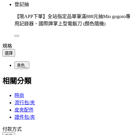
登記抽
【限APP下單】全站指定品單筆滿888元抽Mio gogoro專
用記錄器、國際牌掌上型電鬍刀 (顏色隨機)
規格
選擇
黑色_
相關分類
時尚
流行包/夾
皮夾配件
證件包/夾
付款方式