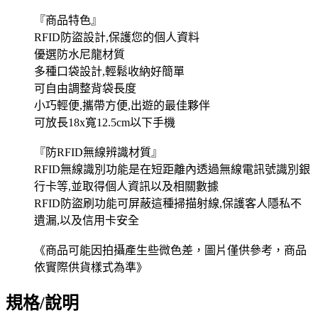
『商品特色』
RFID防盜設計,保護您的個人資料
優選防水尼龍材質
多種口袋設計,輕鬆收納好簡單
可自由調整背袋長度
小巧輕便,攜帶方便,出遊的最佳夥伴
可放長18x寬12.5cm以下手機
『防RFID無線辨識材質』
RFID無線識別功能是在短距離內透過無線電訊號識別銀
行卡等,並取得個人資訊以及相關數據
RFID防盜刷功能可屏蔽這種掃描射線,保護客人隱私不
遺漏,以及信用卡安全
《商品可能因拍攝產生些微色差，圖片僅供參考，商品
依實際供貨樣式為準》
規格/說明