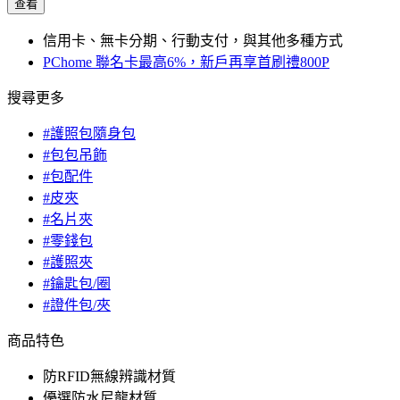
查看
信用卡、無卡分期、行動支付，與其他多種方式
PChome 聯名卡最高6%，新戶再享首刷禮800P
搜尋更多
#護照包隨身包
#包包吊飾
#包配件
#皮夾
#名片夾
#零錢包
#護照夾
#鑰匙包/圈
#證件包/夾
商品特色
防RFID無線辨識材質
優選防水尼龍材質