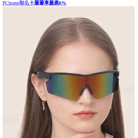
PChome聯名卡
筆筆享最高
6%