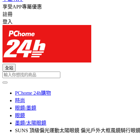
享受APP專屬優惠
註冊
登入
全站
PChome 24h購物
時尚
眼鏡/墨鏡
眼鏡
墨鏡/太陽眼鏡
SUNS 頂級偏光運動太陽眼鏡 偏光戶外大框風鏡騎行眼鏡 抗U