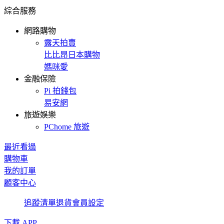
綜合服務
網路購物
露天拍賣
比比昂日本購物
媽咪愛
金融保險
Pi 拍錢包
易安網
旅遊娛樂
PChome 旅遊
最近看過
購物車
我的訂單
顧客中心
追蹤清單
退貨
會員設定
下載 APP