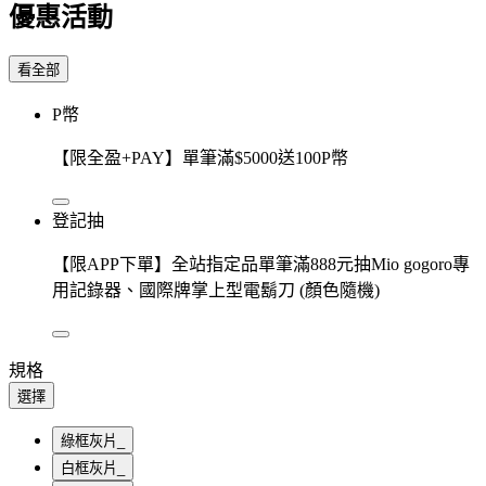
優惠活動
看全部
P幣
【限全盈+PAY】單筆滿$5000送100P幣
登記抽
【限APP下單】全站指定品單筆滿888元抽Mio gogoro專
用記錄器、國際牌掌上型電鬍刀 (顏色隨機)
規格
選擇
綠框灰片_
白框灰片_