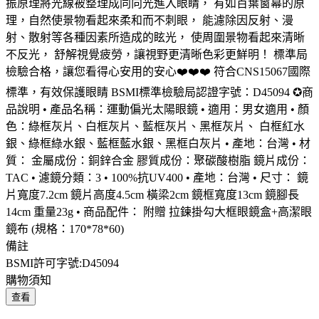
振原理將光線被整理成同向光進入眼睛， 有如百葉窗幕的原
理，自然使景物看起來柔和而不刺眼， 能濾除因反射、漫
射、散射等各種因素所造成的眩光， 使周圍景物看起來清晰
不反光， 舒解視覺疲勞，讓視野更清晰色彩更鮮明！ 標準局
檢驗合格，讓您看得心安用的安心❤️❤️❤️ 符合CNS15067國際
標準，有效保護眼睛 BSMI標準檢驗局認證字號：D45094 ✪商
品說明 • 產品名稱：運動偏光太陽眼鏡 • 適用：男女適用 • 顏
色：綠框灰片、白框灰片、藍框灰片、黑框灰片、 白框紅水
銀、綠框綠水銀、藍框藍水銀、黑框白灰片 • 產地：台灣 • 材
質： 金屬成份：銅鋅合金 膠質成份：聚碳酸樹脂 鏡片成份：
TAC • 濾鏡分類：3 • 100%抗UV400 • 產地：台灣 • 尺寸： 鏡
片寬度7.2cm 鏡片高度4.5cm 橫梁2cm 鏡框寬度13cm 鏡腳長
14cm 重量23g • 商品配件： 附贈 拉鍊掛勾大框眼鏡盒+高潔眼
鏡布 (規格：170*78*60)
備註
BSMI許可字號:D45094
購物須知
查看