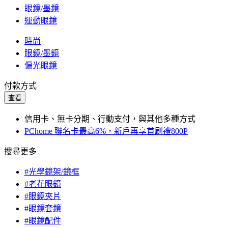
眼鏡/墨鏡
運動眼鏡
時尚
眼鏡/墨鏡
偏光眼鏡
付款方式
查看
信用卡、無卡分期、行動支付，與其他多種方式
PChome 聯名卡最高6%，新戶再享首刷禮800P
搜尋更多
#光學鏡架/鏡框
#老花眼鏡
#眼鏡夾片
#眼鏡套鏡
#眼鏡配件