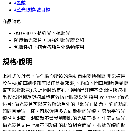
#墨鏡
#藍光眼鏡/護目鏡
商品特色
抗UV400、抗強光、抗眩光
防爆偏光鏡片，讓強烈眩光變柔和
包覆性好，適合各項戶外活動使用
規格/說明
上翻式設計😎，讓你隨心所欲的活動自由變換視野 非常適用
於運動(騎車跑步都可以任意掀起來)、釣魚、開車駕駛(進到隧
道可以掀起來) 設計鏡腳透氣孔，運動出汗時不會悶住快速排
出 防滑鏡腳及舒適鼻墊有效防止眼鏡滑落 採用 Polarized (偏光
鏡片) 偏光鏡片可以有效解決戶外的「眩光」問題， 它的功能
如同百葉窗一樣，可以濾除多方向散射的光線， 只讓平行光
線進入眼睛，眼睛就不會受到刺眼的光線干擾。 什麼是偏光?
偏光鏡片是由七層不同功能的材質組合而成， 根據光線的偏