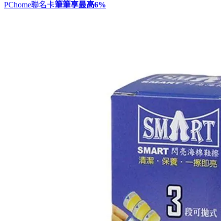
PChome聯名卡
筆筆享最高
6%