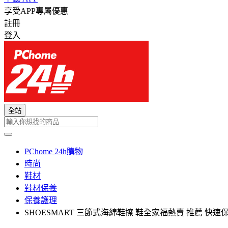
享受APP專屬優惠
註冊
登入
全站
PChome 24h購物
時尚
鞋材
鞋材保養
保養護理
SHOESMART 三節式海綿鞋擦 鞋全家福熱賣 推薦 快速