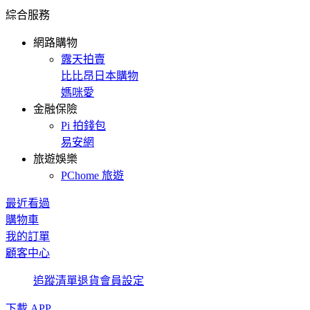
綜合服務
網路購物
露天拍賣
比比昂日本購物
媽咪愛
金融保險
Pi 拍錢包
易安網
旅遊娛樂
PChome 旅遊
最近看過
購物車
我的訂單
顧客中心
追蹤清單
退貨
會員設定
下載 APP