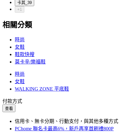
卡其_39
+1
相關分類
時尚
女鞋
鞋款快搜
莫卡辛/樂福鞋
時尚
女鞋
WALKING ZONE 平底鞋
付款方式
查看
信用卡、無卡分期、行動支付，與其他多種方式
PChome 聯名卡最高6%，新戶再享首刷禮800P