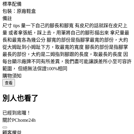
標準配備
包裝：原廠鞋盒
備註
尺寸 tips 量一下自己的腳長和腳寬 有皮尺的話就踩在皮尺上
量 或者拿張紙，踩上去，用筆將自己的腳形描出來 拿尺量最
長和最寬各為幾公分 腳寬的部份是指腳掌最寬的部份，大約
從大姆趾到小姆趾下方，取最寬的寬度 腳長的部份是指腳掌
最長的部份，大約是二姆指到腳跟的長度，取最長的長度 因
每台顯示廠牌不同有所差異，我們盡可能讓誤差所小至可容許
範圍， 但絕無法保證100%相同
購物須知
查看
別人也看了
已經到底囉！
關於PChome24h
顧客權益