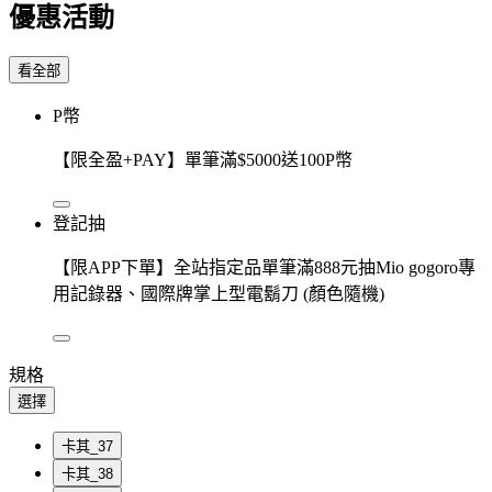
優惠活動
看全部
P幣
【限全盈+PAY】單筆滿$5000送100P幣
登記抽
【限APP下單】全站指定品單筆滿888元抽Mio gogoro專
用記錄器、國際牌掌上型電鬍刀 (顏色隨機)
規格
選擇
卡其_37
卡其_38