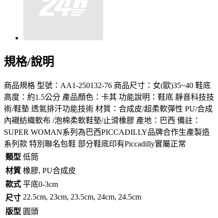
規格/說明
商品規格 型號：AA1-250132-76 商品尺寸：女(歐)35~40 鞋底
高度：約1.5公分 產品顏色：卡其 功能說明：鞋底 靜音科技技
術/鞋墊 透氣排汗功能技術 材質：合成皮/超柔軟彈性 PU/合成
內襯紡織軟布 /泡棉柔軟鞋墊/止滑橡膠 產地：巴西 備註：
SUPER WOMAN系列為巴西PICCADILLY品牌合作生產製造
系列款 特別聯名包鞋 部分鞋底印有Piccadilly實屬正常
類型
低筒
材質
橡膠, PU合成皮
款式
平底0-3cm
22.5cm, 23cm, 23.5cm, 24cm, 24.5cm
尺寸
版型
圓頭