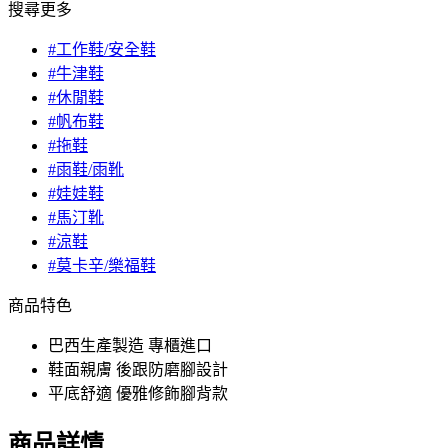
搜尋更多
#工作鞋/安全鞋
#牛津鞋
#休閒鞋
#帆布鞋
#拖鞋
#雨鞋/雨靴
#娃娃鞋
#馬汀靴
#涼鞋
#莫卡辛/樂福鞋
商品特色
巴西生產製造 專櫃進口
鞋面親膚 後跟防磨腳設計
平底舒適 優雅修飾腳背款
商品詳情