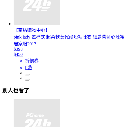
【南紡購物中心】
pink lady 罩杯式 超柔軟莫代爾短袖睡衣 細肩帶背心睡裙
居家服2013
$398
$450
折價券
P幣
別人也看了