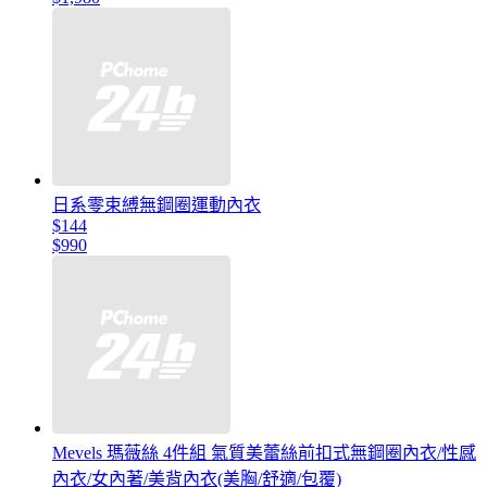
日系零束縛無鋼圈運動內衣
$144
$990
Mevels 瑪薇絲 4件組 氣質美蕾絲前扣式無鋼圈內衣/性感
內衣/女內著/美背內衣(美胸/舒適/包覆)