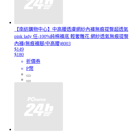
【南紡購物中心】中高腰透膚網紗內褲無痕提臀超透氣
pink lady 任-100%純棉褲底 輕奢雕花 網紗透氣無痕提臀
內褲(無痕褲腳/中高腰)8003
$149
$180
折價券
P幣