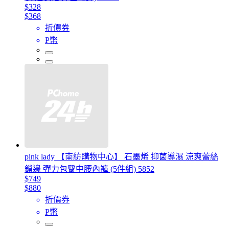
$328
$368
折價券
P幣
pink lady 【南紡購物中心】 石墨烯 抑菌導濕 涼爽蕾絲
鎖邊 彈力包臀中腰內褲 (5件組) 5852
$749
$880
折價券
P幣