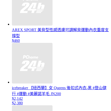
AREX SPORT 美背型性感透膚可調解背運動內衣重度支
撐型
$460
icebreaker 【紐西蘭】女 Queens 後扣式內衣-黑 #登山健
行 #運動 #美麗諾羊毛 JN200
$2,142
$2,380