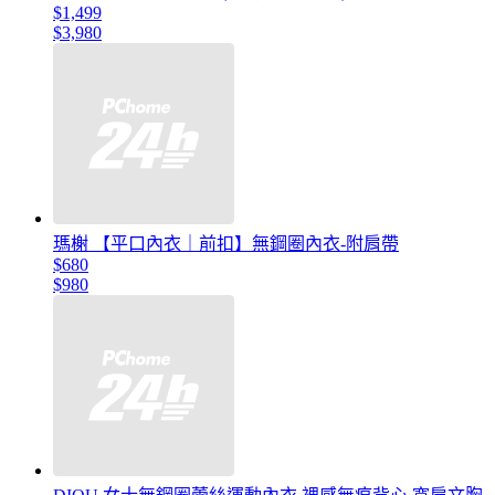
$1,499
$3,980
瑪榭 【平口內衣｜前扣】無鋼圈內衣-附肩帶
$680
$980