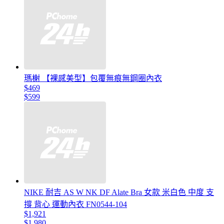
瑪榭 【裸感美型】包覆無痕無鋼圈內衣
$469
$599
NIKE 耐吉 AS W NK DF Alate Bra 女款 米白色 中度 支
撐 背心 運動內衣 FN0544-104
$1,921
$1,980