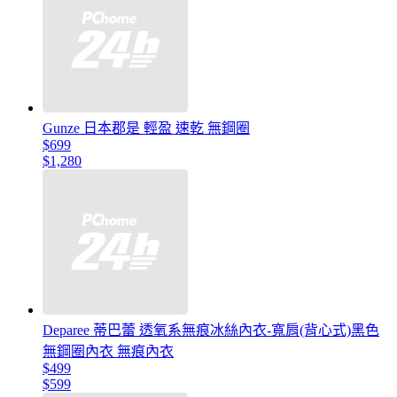
Gunze 日本郡是 輕盈 速乾 無鋼圈
$699
$1,280
Deparee 蒂巴蕾 透氧系無痕冰絲內衣-寬肩(背心式)黑色
無鋼圈內衣 無痕內衣
$499
$599