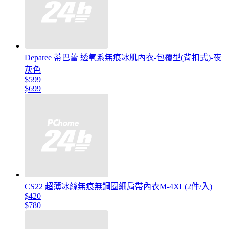
Deparee 蒂巴蕾 透氧系無痕冰肌內衣-包覆型(背扣式)-夜
灰色
$599
$699
CS22 超薄冰絲無痕無鋼圈細肩帶內衣M-4XL(2件/入)
$420
$780