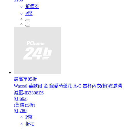
折價券
P幣
最高享85折
Wacoal 華歌爾 金 寵愛芍藥花 A-C 罩杯內衣(粉)寬肩帶
減壓-IB3308ZS
$1,602
(售價已折)
$1,780
P幣
折扣