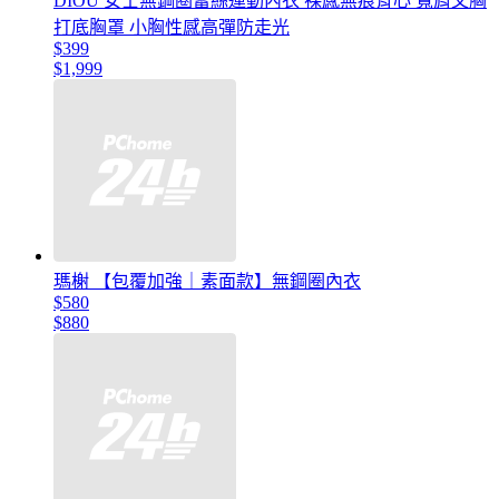
DIOU 女士無鋼圈蕾絲運動內衣 裸感無痕背心 寬肩文胸
打底胸罩 小胸性感高彈防走光
$399
$1,999
瑪榭 【包覆加強｜素面款】無鋼圈內衣
$580
$880