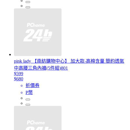
pink lady 【南紡購物中心】 加大款-高棉含量 簡約透氣
中高腰三角內褲(5件組)801
$599
$680
折價券
P幣