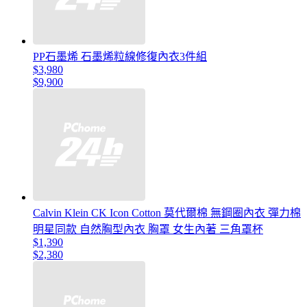
PP石墨烯 石墨烯粒線修復內衣3件組
$3,980
$9,900
Calvin Klein CK Icon Cotton 莫代爾棉 無鋼圈內衣 彈力棉
明星同款 自然胸型內衣 胸罩 女生內著 三角罩杯
$1,390
$2,380