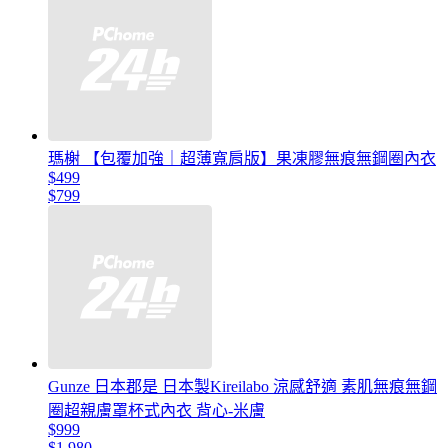
瑪榭 【包覆加強｜超薄寬肩版】果凍膠無痕無鋼圈內衣
$499
$799
Gunze 日本郡是 日本製Kireilabo 涼感舒適 素肌無痕無鋼
圈超親膚罩杯式內衣 背心-米膚
$999
$1,980