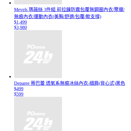
Mevels 瑪薇絲 3件組 前拉鍊防震包覆無鋼圈內衣/聚攏/
無痕內衣/運動內衣(美胸/舒適/包覆/軟支撐)
$1,499
$3,980
Deparee 蒂巴蕾 透氧系無痕冰絲內衣-細肩(背心式)黑色
$499
$599