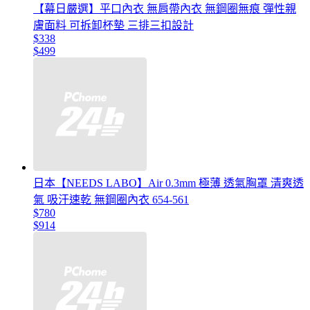
【幕日嚴選】平口內衣 無肩帶內衣 無鋼圈無痕 彈性親
膚面料 可拆卸杯墊 三排三扣設計
$338
$499
日本【NEEDS LABO】Air 0.3mm 極薄 透氣胸罩 清爽透
氣 吸汗速乾 無鋼圈內衣 654-561
$780
$914