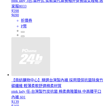
pink lady 3色-罩杯式 柔軟莫代爾長袖外穿長版女睡裙 居
家服8033
$598
$690
折價券
P幣
【南紡購物中心】精選台灣製內褲 採用環保抗菌除臭竹
碳纖維 輕薄柔軟舒適棉柔材質
pink lady 任-台灣製竹炭抗菌 棉柔典雅蕾絲 中高腰平口
內褲 601
$139
$160