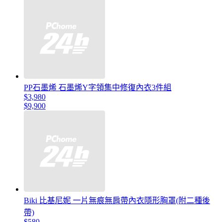
PP石墨烯 石墨烯Y字領集中修復內衣3件組
$3,980
$9,900
Biki 比基尼妮 一片無痕無肩帶內衣隱形胸罩(附二種後
帶)
$580