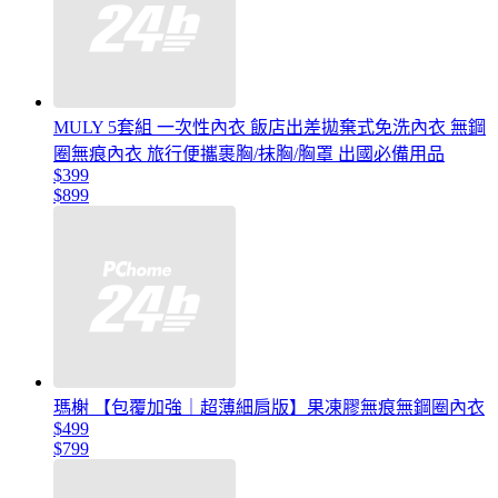
MULY 5套組 一次性內衣 飯店出差拋棄式免洗內衣 無鋼
圈無痕內衣 旅行便攜裹胸/抹胸/胸罩 出國必備用品
$399
$899
瑪榭 【包覆加強｜超薄細肩版】果凍膠無痕無鋼圈內衣
$499
$799