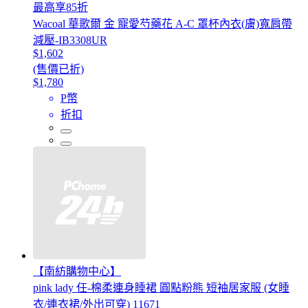
最高享85折
Wacoal 華歌爾 金 寵愛芍藥花 A-C 罩杯內衣(膚)寬肩帶
減壓-IB3308UR
$1,602
(售價已折)
$1,780
P幣
折扣
【南紡購物中心】
pink lady 任-棉柔連身睡裙 圓點粉熊 短袖居家服 (女睡
衣/連衣裙/外出可穿) 11671