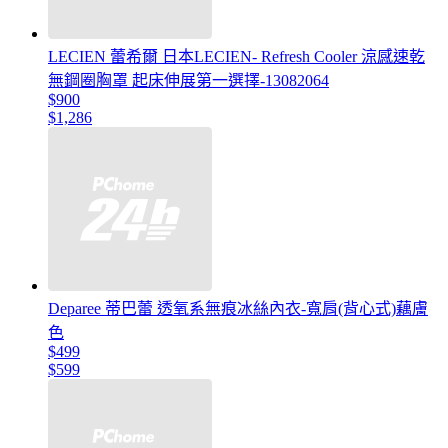
LECIEN 蕾希爾 日本LECIEN- Refresh Cooler 涼感速乾
無鋼圈胸罩 起床伸展第一選擇-13082064
$900
$1,286
Deparee 蒂巴蕾 透氧系無痕冰絲內衣-寬肩(背心式)藕膚
色
$499
$599