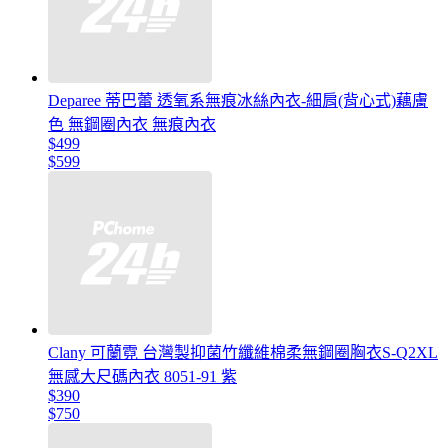
Deparee 蒂巴蕾 透氧系無痕冰絲內衣-細肩(背心式)藕膚
色 無鋼圈內衣 無痕內衣
$499
$599
Clany 可蘭霓 台灣製抑菌竹纖維棉柔無鋼圈胸衣S-Q2XL
無感大尺碼內衣 8051-91 紫
$390
$750