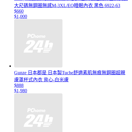
大尺碼無鋼圈無感M-3XL/EQ睡眠內衣 黑色 6922-63
$660
$1,000
Gunze 日本郡是 日本製Tuche舒適素肌無痕無鋼圈超親
膚罩杯式內衣 背心-白米膚
$888
$1,980