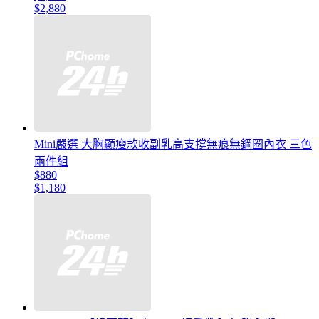
$2,880
Mini嚴選 大胸顯瘦款收副乳高支撐無痕無鋼圈內衣 三色
兩件組
$880
$1,180