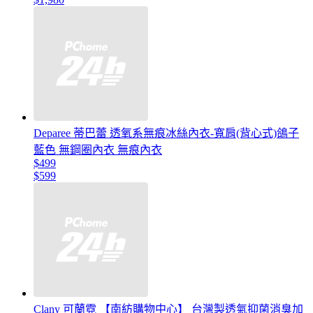
Deparee 蒂巴蕾 透氧系無痕冰絲內衣-寬肩(背心式)鴿子
藍色 無鋼圈內衣 無痕內衣
$499
$599
Clany 可蘭霓 【南紡購物中心】 台灣製透氣抑菌消臭加