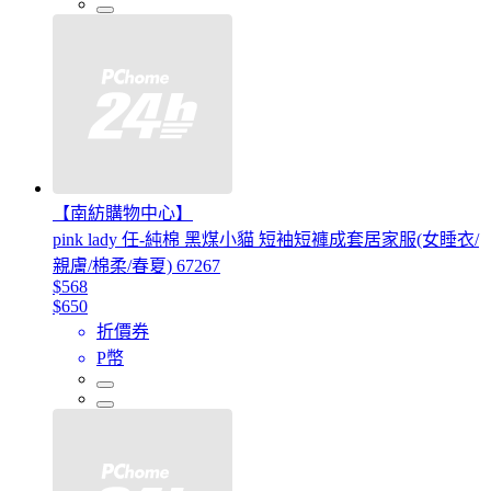
【南紡購物中心】
pink lady 任-純棉 黑煤小貓 短袖短褲成套居家服(女睡衣/
親膚/棉柔/春夏) 67267
$568
$650
折價券
P幣