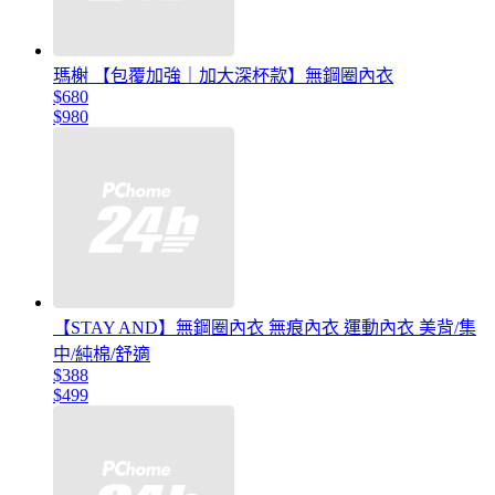
瑪榭 【包覆加強｜加大深杯款】無鋼圈內衣
$680
$980
【STAY AND】無鋼圈內衣 無痕內衣 運動內衣 美背/集
中/純棉/舒適
$388
$499