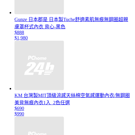
Gunze 日本郡是 日本製Tuche舒適素肌無痕無鋼圈超親
膚罩杯式內衣 背心-黑色
$888
$1,980
KM 台灣製MIT頂級涼感天絲棉空氣感運動內衣/無鋼圈
美背無痕內衣1入_2色任選
$690
$990