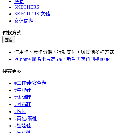
時尚
SKECHERS
SKECHERS 女鞋
女休閒鞋
付款方式
查看
信用卡、無卡分期、行動支付，與其他多種方式
PChome 聯名卡最高6%，新戶再享首刷禮800P
搜尋更多
#工作鞋/安全鞋
#牛津鞋
#休閒鞋
#帆布鞋
#拖鞋
#雨鞋/雨靴
#娃娃鞋
#馬汀靴