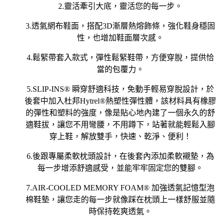
2.靈活牽引大底，靈活您的每一步。
3.透氣網布鞋面，搭配3D漸層熱熔飾條，強化鞋身穩固
性，也增加鞋面層次感。
4.鬆緊帶套入款式，彈性鬆緊鞋帶，方便穿脫，提供恰
當的包覆力。
5.SLIP-INS® 瞬穿舒適科技，免動手輕易穿脫設計，於
後套中加入杜邦Hytrel®熱塑性彈性體，該材料具有橡膠
的彈性和塑料的強度，像是貼心地內建了一個永久的舒
適鞋拔，讓您不用彎腰，不用蹲下，站著就能輕鬆入腳
穿上鞋，解放雙手，快速、乾淨、便利！
6.後跟專屬柔軟枕頭設計，在後套內添加柔軟襯墊，為
每一步增添舒適感受，並能牢牢固定您的雙腳。
7.AIR-COOLED MEMORY FOAM® 加強透氣記憶型泡
棉鞋墊，讓您走的每一步就像踩在枕頭上一樣舒服並隨
時保持乾爽透氣。