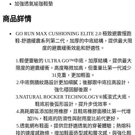
加強透氣瑜珈鞋墊
商品詳情
GO RUN MAX CUSHIONING ELITE 2.0 極致避震慢跑
鞋-舒適緩震系列第二代，加厚的中底結構，提供最大限
度的避震緩衝效能和舒適性。
1.輕便靈敏的 ULTRA GO™中底，加厚結構，提供最大
限度的避震緩衝。高度略微加高，但重量比第一代減少
31克重，更加輕盈。
2.中底側牆紋路設計更加細膩；後腳跟中底拉高設計，
強化穩固腳後跟。
3.NATURAL ROCKER TECHNOLOGY®搖滾式大底，
鞋底前後弧形設計，提升步伐效率。
4.高耗磨區添加耐用橡膠，且鞋底橡膠面積比第一代增
加5%，鞋底的防滑性與耐用度比前代更好。
5.透氣網布鞋面，提供您舒適透氣的穿著體驗；熱熔科
技的速度感飾條，增加鞋面造型感和層次感，與強化鞋