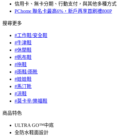
信用卡、無卡分期、行動支付，與其他多種方式
PChome 聯名卡最高6%，新戶再享首刷禮800P
搜尋更多
#工作鞋/安全鞋
#牛津鞋
#休閒鞋
#帆布鞋
#拖鞋
#雨鞋/雨靴
#娃娃鞋
#馬汀靴
#涼鞋
#莫卡辛/樂福鞋
商品特色
ULTRA GO™中底
全防水鞋面設計