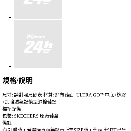
規格/說明
尺寸: 請對照尺碼表 材質: 網布鞋面+ULTRA GO™中底+橡膠
+加強透氣記憶型泡棉鞋墊
標準配備
包裝: SKECHERS 原廠鞋盒
備註
◎ 訂購時，若選購頁面無顯示所需SIZE時，代表此SIZE已售