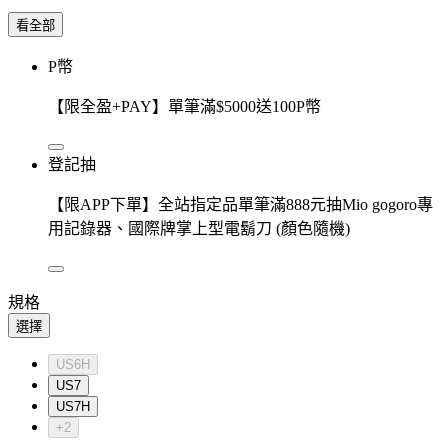
看全部
P幣
【限全盈+PAY】單筆滿$5000送100P幣
登記抽
【限APP下單】全站指定品單筆滿888元抽Mio gogoro專
用記錄器、國際牌掌上型電鬍刀 (顏色隨機)
規格
選擇
US6H
US7
US7H
+2