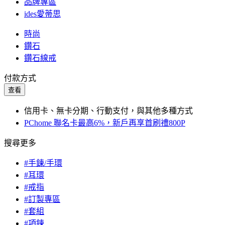
品牌專區
ides愛蒂思
時尚
鑽石
鑽石線戒
付款方式
查看
信用卡、無卡分期、行動支付，與其他多種方式
PChome 聯名卡最高6%，新戶再享首刷禮800P
搜尋更多
#手鍊/手環
#耳環
#戒指
#訂製專區
#套組
#項鍊