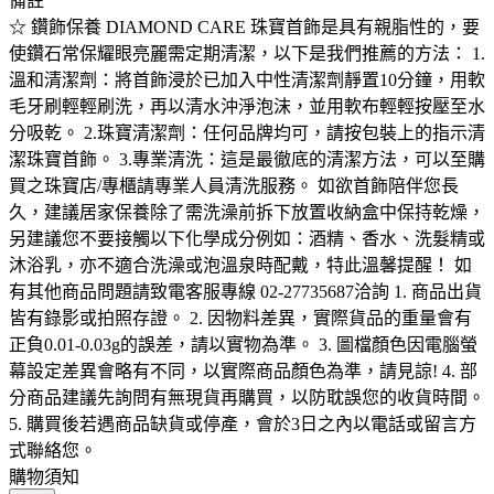
備註
☆ 鑽飾保養 DIAMOND CARE 珠寶首飾是具有親脂性的，要
使鑽石常保耀眼亮麗需定期清潔，以下是我們推薦的方法： 1.
溫和清潔劑：將首飾浸於已加入中性清潔劑靜置10分鐘，用軟
毛牙刷輕輕刷洗，再以清水沖淨泡沫，並用軟布輕輕按壓至水
分吸乾。 2.珠寶清潔劑：任何品牌均可，請按包裝上的指示清
潔珠寶首飾。 3.專業清洗：這是最徹底的清潔方法，可以至購
買之珠寶店/專櫃請專業人員清洗服務。 如欲首飾陪伴您長
久，建議居家保養除了需洗澡前拆下放置收納盒中保持乾燥，
另建議您不要接觸以下化學成分例如：酒精、香水、洗髮精或
沐浴乳，亦不適合洗澡或泡溫泉時配戴，特此溫馨提醒！ 如
有其他商品問題請致電客服專線 02-27735687洽詢 1. 商品出貨
皆有錄影或拍照存證。 2. 因物料差異，實際貨品的重量會有
正負0.01-0.03g的誤差，請以實物為準。 3. 圖檔顏色因電腦螢
幕設定差異會略有不同，以實際商品顏色為準，請見諒! 4. 部
分商品建議先詢問有無現貨再購買，以防耽誤您的收貨時間。
5. 購買後若遇商品缺貨或停產，會於3日之內以電話或留言方
式聯絡您。
購物須知