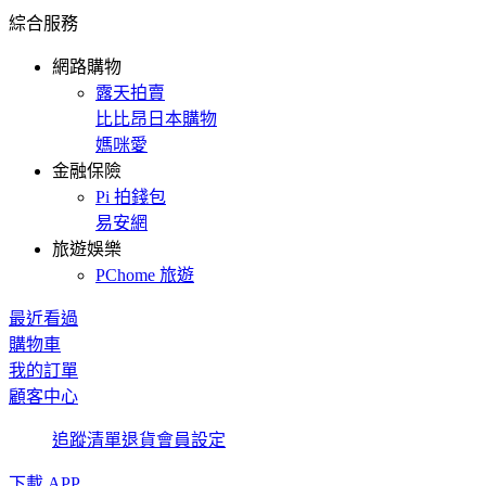
綜合服務
網路購物
露天拍賣
比比昂日本購物
媽咪愛
金融保險
Pi 拍錢包
易安網
旅遊娛樂
PChome 旅遊
最近看過
購物車
我的訂單
顧客中心
追蹤清單
退貨
會員設定
下載 APP