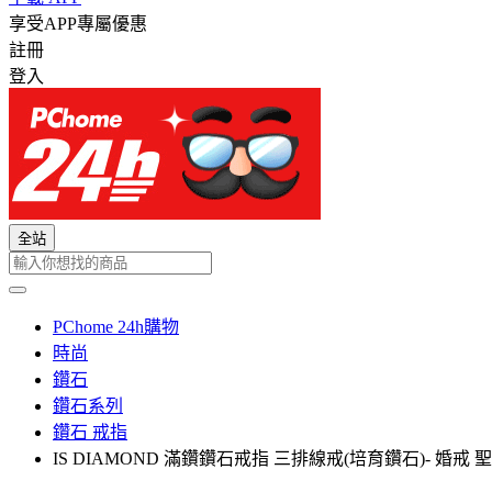
享受APP專屬優惠
註冊
登入
全站
PChome 24h購物
時尚
鑽石
鑽石系列
鑽石 戒指
IS DIAMOND 滿鑽鑽石戒指 三排線戒(培育鑽石)- 婚戒