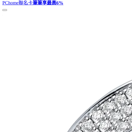
PChome聯名卡
筆筆享最高
6%