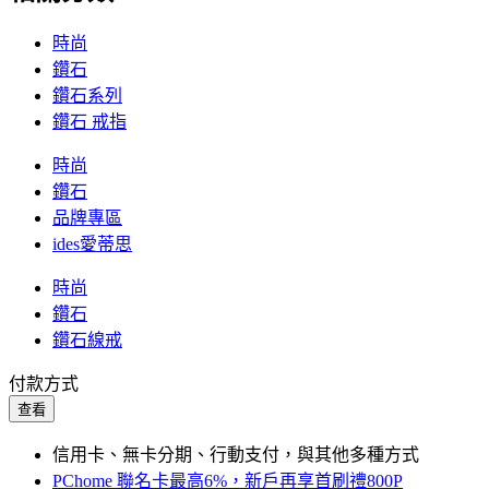
時尚
鑽石
鑽石系列
鑽石 戒指
時尚
鑽石
品牌專區
ides愛蒂思
時尚
鑽石
鑽石線戒
付款方式
查看
信用卡、無卡分期、行動支付，與其他多種方式
PChome 聯名卡最高6%，新戶再享首刷禮800P