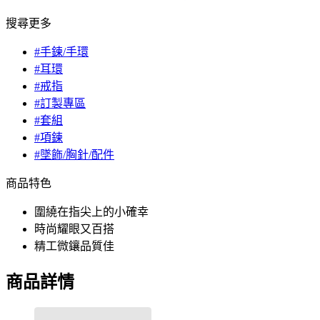
搜尋更多
#手鍊/手環
#耳環
#戒指
#訂製專區
#套組
#項鍊
#墜飾/胸針/配件
商品特色
圍繞在指尖上的小確幸
時尚耀眼又百搭
精工微鑲品質佳
商品詳情