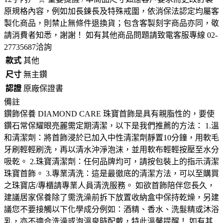
原規格內容，例如加長鍊長及特殊戒圍，依消保法認定均屬客
製化商品，則禁止無條件退換貨；包含客製刻字商品亦同，敬
請消費者知悉，謝謝！ 如有其他商品問題請致電客服專線 02-
27735687洽詢
款式
其他
尺寸
無主鑽
認證
原廠保證書
備註
鑽飾保養 DIAMOND CARE 珠寶首飾是具有親脂性的，要使
鑽石常保耀眼亮麗需定期清潔，以下是我們推薦的方法： 1.溫
和清潔劑：將首飾浸於已加入中性清潔劑靜置10分鐘，用軟毛
牙刷輕輕刷洗，再以清水沖淨泡沫，並用軟布輕輕按壓至水分
吸乾。 2.珠寶清潔劑：任何品牌均可，請按包裝上的指示清潔
珠寶首飾。 3.專業清洗：這是最徹底的清潔方法，可以至購買
之珠寶店/專櫃請專業人員清洗服務。 如欲首飾陪伴您長久，
建議居家保養除了需洗澡前拆下放置收納盒中保持乾燥，另建
議您不要接觸以下化學成分例如：酒精、香水、洗髮精或沐浴
乳，亦不適合洗澡或泡溫泉時配戴，特此溫馨提醒！ 如有其