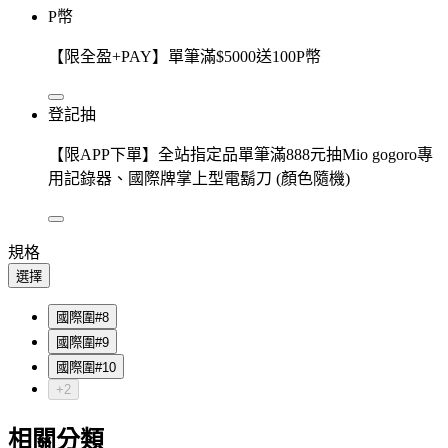
P幣
【限全盈+PAY】單筆滿$5000送100P幣
登記抽
【限APP下單】全站指定品單筆滿888元抽Mio gogoro專
用記錄器、國際牌掌上型電鬍刀 (顏色隨機)
規格
選擇
國際圍#8
國際圍#9
國際圍#10
+2
相關分類