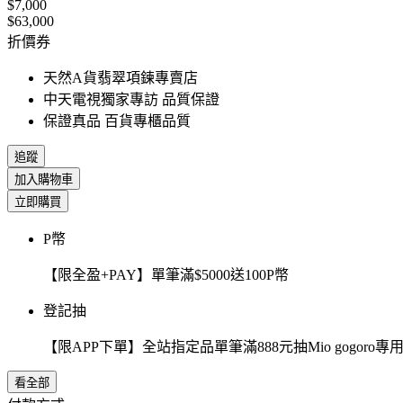
$7,000
$63,000
折價券
天然A貨翡翠項鍊專賣店
中天電視獨家專訪 品質保證
保證真品 百貨專櫃品質
追蹤
加入購物車
立即購買
P幣
【限全盈+PAY】單筆滿$5000送100P幣
登記抽
【限APP下單】全站指定品單筆滿888元抽Mio gogor
看全部