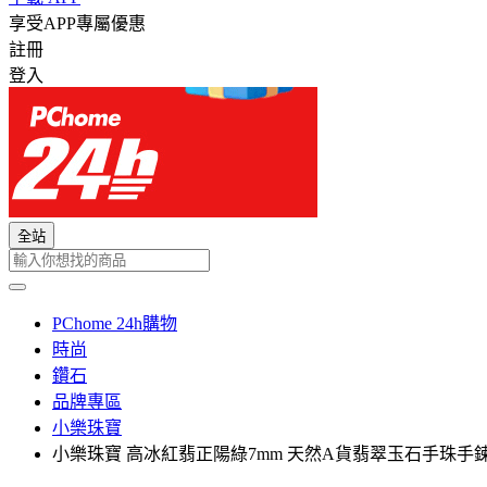
享受APP專屬優惠
註冊
登入
全站
PChome 24h購物
時尚
鑽石
品牌專區
小樂珠寶
小樂珠寶 高冰紅翡正陽綠7mm 天然A貨翡翠玉石手珠手鍊