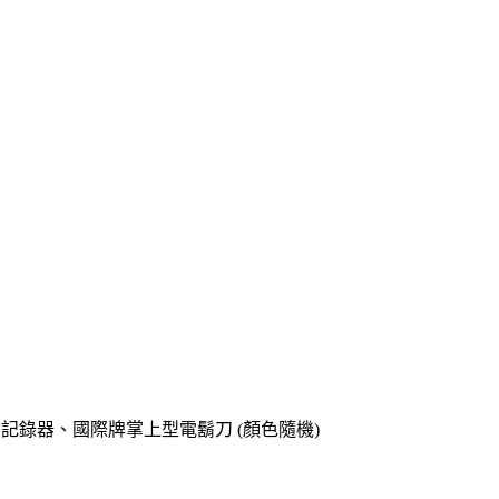
o專用記錄器、國際牌掌上型電鬍刀 (顏色隨機)