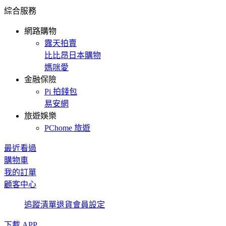
綜合服務
網路購物
露天拍賣
比比昂日本購物
媽咪愛
金融保險
Pi 拍錢包
易安網
旅遊娛樂
PChome 旅遊
最近看過
購物車
我的訂單
顧客中心
追蹤清單
退貨
會員設定
下載 APP