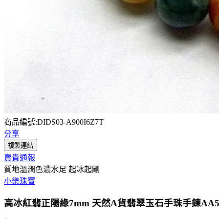
商品編號:DIDS03-A900I6Z7T
分享
複製連結
賣貴通報
質地溫潤色濃水足 起冰起剛
小樂珠寶
高冰紅翡正陽綠7mm 天然A貨翡翠玉石手珠手鍊AA5