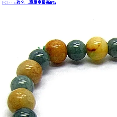
PChome聯名卡
筆筆享最高
6%