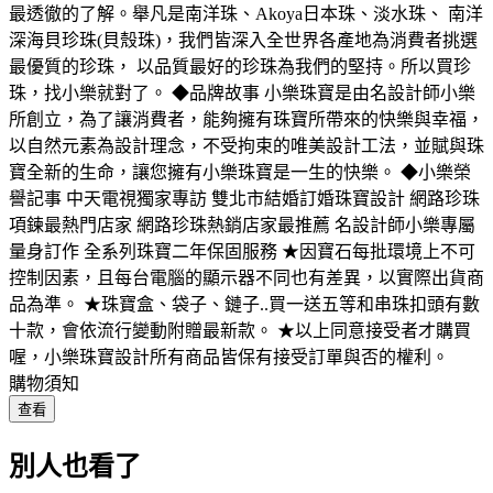
最透徹的了解。舉凡是南洋珠、Akoya日本珠、淡水珠、 南洋
深海貝珍珠(貝殼珠)，我們皆深入全世界各產地為消費者挑選
最優質的珍珠， 以品質最好的珍珠為我們的堅持。所以買珍
珠，找小樂就對了。 ◆品牌故事 小樂珠寶是由名設計師小樂
所創立，為了讓消費者，能夠擁有珠寶所帶來的快樂與幸福，
以自然元素為設計理念，不受拘束的唯美設計工法，並賦與珠
寶全新的生命，讓您擁有小樂珠寶是一生的快樂。 ◆小樂榮
譽記事 中天電視獨家專訪 雙北市結婚訂婚珠寶設計 網路珍珠
項鍊最熱門店家 網路珍珠熱銷店家最推薦 名設計師小樂專屬
量身訂作 全系列珠寶二年保固服務 ★因寶石每批環境上不可
控制因素，且每台電腦的顯示器不同也有差異，以實際出貨商
品為準。 ★珠寶盒、袋子、鏈子..買一送五等和串珠扣頭有數
十款，會依流行變動附贈最新款。 ★以上同意接受者才購買
喔，小樂珠寶設計所有商品皆保有接受訂單與否的權利。
購物須知
查看
別人也看了