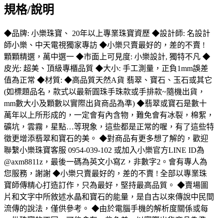
規格/說明
◆品牌: 小樂珠寶、 20年以上專業珠寶資歷 ◆設計師: 名設計
師小樂、中天電視獨家專訪 ◆小樂只賣最好的，差的不賣 !
顆顆精選，萬中選一 ◆市面上可見度: 小樂設計, 獨特不凡 ◆
皮光: 超美、頂級專櫃品質 ◆大小: 手工測量，正負1mm誤差
值為正常 ◆材質: ◆高品質天然A貨 翡翠、寶石、玉石或其它
(如標題品名，款式以最新圓珠手珠款或手排款~隨機出貨，
mm數大小及顆數以實際出貨商品為準) ◆翡翠或寶石是數十
萬年以上所形成的，一定會有內含物，難免會有冰裂，棉絮，
礦坑，雲霧，星點…等現象，這些都是正常的喔，有了這些特
徵更增添翡翠和寶石的美。 ◆對商品有更多想了解的，歡迎
聯繫小樂珠寶客服 0954-039-102 或加入小樂官方LINE ID為
@axm8811z，最後一碼為英文小寫Z，非數字2。會有專人為
您服務，謝謝 ◆小樂只賣最好的，差的不賣 ! 全部以專業珠
寶師傳精心打造訂作，只為最好，堅持最高品質。 ◆賣場圖
片和文字中所敘述水晶和寶石的能量，是自古以來傳說中民間
流傳的說法，僅供參考。 ◆由於電腦手機的解析度關係或每