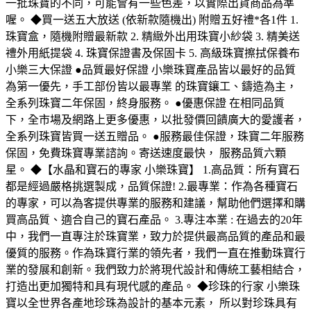
一批珠寶的不同，可能會有一些色差，以實際出貨商品為準
喔。 ◆買一送五大放送 (依新款隨機出) 附贈五好禮*各1件 1.
珠寶盒，隨機附贈最新款 2. 精緻外出用珠寶小紗袋 3. 精美送
禮外用紙提袋 4. 珠寶保證書及保固卡 5. 高級珠寶擦拭保養布
小樂三大保證 ●品質最好保證 小樂珠寶產品皆以最好的品質
為第一優先，手工部份皆以最專業 的珠寶鑲工、鑄造為主，
全系列珠寶二年保固，終身服務。 ●優惠保證 在相同品質
下，全市場及網路上更多優惠，以批發價回饋廣大的愛護者，
全系列珠寶皆買一送五贈品。 ●服務最佳保證，珠寶二年服務
保固，免費珠寶專業諮詢。寄送速度最快， 服務品質六顆
星。 ◆【水晶和寶石的專家 小樂珠寶】 1.高品質：所有寶石
都是經過嚴格挑選製成，品質保證! 2.最專業：作為各種寶石
的專家，可以為客提供專業的服務和建議，幫助他們選擇和購
買高品質、適合自己的寶石產品。 3.專注本業 : 在過去的20年
中，我們一直專注於珠寶業，致力於提供最高品質的產品和最
優質的服務。作為珠寶行業的領先者，我們一直在推動珠寶行
業的發展和創新。我們致力於將現代設計和傳統工藝相結合，
打造出更加獨特和具有現代感的產品。 ◆珍珠的行家 小樂珠
寶以全世界各產地珍珠為設計的基本元素， 所以對珍珠具有