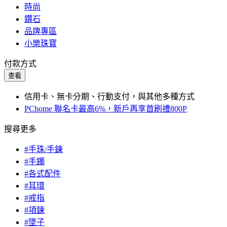
時尚
鑽石
品牌專區
小樂珠寶
付款方式
查看
信用卡、無卡分期、行動支付，與其他多種方式
PChome 聯名卡最高6%，新戶再享首刷禮800P
搜尋更多
#手珠/手鍊
#手鐲
#各式配件
#耳環
#戒指
#項鍊
#墜子