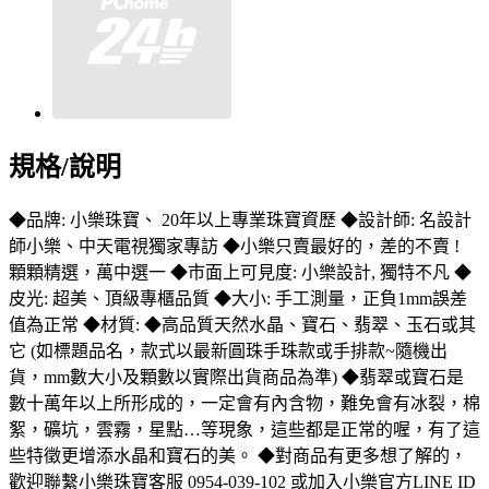
規格/說明
◆品牌: 小樂珠寶、 20年以上專業珠寶資歷 ◆設計師: 名設計
師小樂、中天電視獨家專訪 ◆小樂只賣最好的，差的不賣 !
顆顆精選，萬中選一 ◆市面上可見度: 小樂設計, 獨特不凡 ◆
皮光: 超美、頂級專櫃品質 ◆大小: 手工測量，正負1mm誤差
值為正常 ◆材質: ◆高品質天然水晶、寶石、翡翠、玉石或其
它 (如標題品名，款式以最新圓珠手珠款或手排款~隨機出
貨，mm數大小及顆數以實際出貨商品為準) ◆翡翠或寶石是
數十萬年以上所形成的，一定會有內含物，難免會有冰裂，棉
絮，礦坑，雲霧，星點…等現象，這些都是正常的喔，有了這
些特徵更增添水晶和寶石的美。 ◆對商品有更多想了解的，
歡迎聯繫小樂珠寶客服 0954-039-102 或加入小樂官方LINE ID