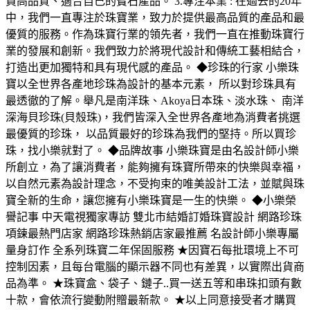
買高品質、適合自己的寶石產品。 3.專注本業 : 在過去的20年
中，我們一直專注於珠寶業，致力於提供最高品質的產品和最
優質的服務。作為珠寶行業的領先者，我們一直在推動珠寶行
業的發展和創新。我們致力於將現代設計和傳統工藝相結合，
打造出更加獨特和具有現代感的產品。 ◆珍珠的行家 小樂珠
寶以全世界各產地珍珠為設計的基本元素， 所以對珍珠具有
最透徹的了解。舉凡是南洋珠、Akoya日本珠、淡水珠、 南洋
深海貝珍珠(貝殼珠)，我們皆深入全世界各產地為消費者挑選
最優質的珍珠， 以品質最好的珍珠為我們的堅持。所以買珍
珠，找小樂就對了。 ◆品牌故事 小樂珠寶是由名設計師小樂
所創立，為了讓消費者，能夠擁有珠寶所帶來的快樂與幸福，
以自然元素為設計理念，不受拘束的唯美設計工法，並賦與珠
寶全新的生命，讓您擁有小樂珠寶是一生的快樂。 ◆小樂榮
譽記事 中天電視獨家專訪 雙北市結婚訂婚珠寶設計 網路珍珠
項鍊最熱門店家 網路珍珠熱銷店家最推薦 名設計師小樂專屬
量身訂作 全系列珠寶二年保固服務 ★因寶石每批環境上不可
控制因素，且每台電腦的顯示器不同也有差異，以實際出貨商
品為準。 ★珠寶盒、袋子、鏈子..買一送五等和串珠扣頭有數
十款，會依流行變動附贈最新款。 ★以上同意接受者才購買