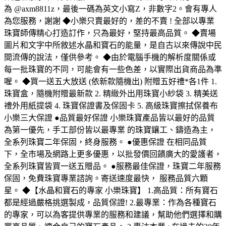
為 @axm8811z，最後一碼為英文小寫Z，非數字2。會有專人
為您服務，謝謝 ◆小樂只賣最好的，差的不賣 ! 全部以專業
珠寶師傳精心打造訂作，只為最好，堅持最高品質。 ◆賣場
圖片和文字中所敘述水晶和寶石的能量，是自古以來傳說中民
間流傳的說法，僅供參考。 ◆由於電腦手機的解析度關係或
每一批珠寶的不同，可能會有一些色差，以實際出貨商品為準
喔。 ◆買一送五大放送 (依新款隨機出) 附贈五好禮*各1件 1.
珠寶盒，隨機附贈最新款 2. 精緻外出用珠寶小紗袋 3. 精美送
禮外用紙提袋 4. 珠寶保證書及保固卡 5. 高級珠寶擦拭保養布
小樂三大保證 ●品質最好保證 小樂珠寶產品皆以最好的品質
為第一優先，手工部份皆以最專業 的珠寶鑲工、鑄造為主，
全系列珠寶二年保固，終身服務。 ●優惠保證 在相同品質
下，全市場及網路上更多優惠，以批發價回饋廣大的愛護者，
全系列珠寶皆買一送五贈品。 ●服務最佳保證，珠寶二年服務
保固，免費珠寶專業諮詢。寄送速度最快， 服務品質六顆
星。 ◆【水晶和寶石的專家 小樂珠寶】 1.高品質：所有寶石
都是經過嚴格挑選製成，品質保證! 2.最專業：作為各種寶石
的專家，可以為客提供專業的服務和建議，幫助他們選擇和購