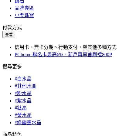
鑽石
品牌專區
小樂珠寶
付款方式
查看
信用卡、無卡分期、行動支付，與其他多種方式
PChome 聯名卡最高6%，新戶再享首刷禮800P
搜尋更多
#白水晶
#其他水晶
#粉水晶
#紫水晶
#鈦晶
#黃水晶
#綠幽靈水晶
商品特色