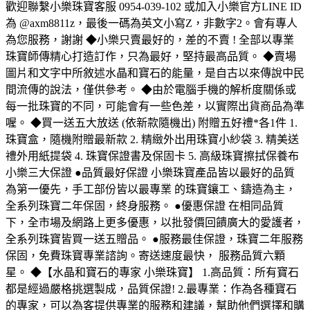
歡迎聯繫小樂珠寶客服 0954-039-102 或加入小樂官方LINE ID
為 @axm8811z，最後一碼為英文小寫Z，非數字2。會有專人
為您服務，謝謝 ◆小樂只賣最好的，差的不賣 ! 全部以專業
珠寶師傳精心打造訂作，只為最好，堅持最高品質。 ◆賣場
圖片和文字中所敘述水晶和寶石的能量，是自古以來傳說中民
間流傳的說法，僅供參考。 ◆由於電腦手機的解析度關係或
每一批珠寶的不同，可能會有一些色差，以實際出貨商品為準
喔。 ◆買一送五大放送 (依新款隨機出) 附贈五好禮*各1件 1.
珠寶盒，隨機附贈最新款 2. 精緻外出用珠寶小紗袋 3. 精美送
禮外用紙提袋 4. 珠寶保證書及保固卡 5. 高級珠寶擦拭保養布
小樂三大保證 ●品質最好保證 小樂珠寶產品皆以最好的品質
為第一優先，手工部份皆以最專業 的珠寶鑲工、鑄造為主，
全系列珠寶二年保固，終身服務。 ●優惠保證 在相同品質
下，全市場及網路上更多優惠，以批發價回饋廣大的愛護者，
全系列珠寶皆買一送五贈品。 ●服務最佳保證，珠寶二年服務
保固，免費珠寶專業諮詢。寄送速度最快， 服務品質六顆
星。 ◆【水晶和寶石的專家 小樂珠寶】 1.高品質：所有寶石
都是經過嚴格挑選製成，品質保證! 2.最專業：作為各種寶石
的專家，可以為客提供專業的服務和建議，幫助他們選擇和購