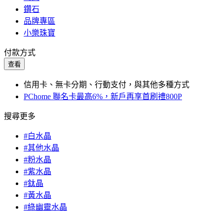
鑽石
品牌專區
小樂珠寶
付款方式
查看
信用卡、無卡分期、行動支付，與其他多種方式
PChome 聯名卡最高6%，新戶再享首刷禮800P
搜尋更多
#白水晶
#其他水晶
#粉水晶
#紫水晶
#鈦晶
#黃水晶
#綠幽靈水晶