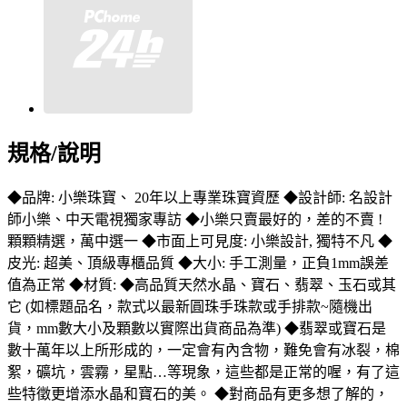
規格/說明
◆品牌: 小樂珠寶、 20年以上專業珠寶資歷 ◆設計師: 名設計
師小樂、中天電視獨家專訪 ◆小樂只賣最好的，差的不賣 !
顆顆精選，萬中選一 ◆市面上可見度: 小樂設計, 獨特不凡 ◆
皮光: 超美、頂級專櫃品質 ◆大小: 手工測量，正負1mm誤差
值為正常 ◆材質: ◆高品質天然水晶、寶石、翡翠、玉石或其
它 (如標題品名，款式以最新圓珠手珠款或手排款~隨機出
貨，mm數大小及顆數以實際出貨商品為準) ◆翡翠或寶石是
數十萬年以上所形成的，一定會有內含物，難免會有冰裂，棉
絮，礦坑，雲霧，星點…等現象，這些都是正常的喔，有了這
些特徵更增添水晶和寶石的美。 ◆對商品有更多想了解的，