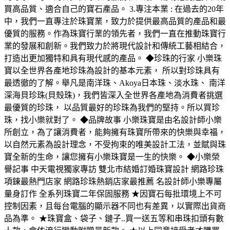
買高品質、適合自己的寶石產品。 3.專注本業 : 在過去的20年
中，我們一直專注於珠寶業，致力於提供最高品質的產品和最
優質的服務。作為珠寶行業的領先者，我們一直在推動珠寶行
業的發展和創新。我們致力於將現代設計和傳統工藝相結合，
打造出更加獨特和具有現代感的產品。 ◆珍珠的行家 小樂珠
寶以全世界各產地珍珠為設計的基本元素， 所以對珍珠具有
最透徹的了解。舉凡是南洋珠、Akoya日本珠、淡水珠、 南洋
深海貝珍珠(貝殼珠)，我們皆深入全世界各產地為消費者挑選
最優質的珍珠， 以品質最好的珍珠為我們的堅持。所以買珍
珠，找小樂就對了。 ◆品牌故事 小樂珠寶是由名設計師小樂
所創立，為了讓消費者，能夠擁有珠寶所帶來的快樂與幸福，
以自然元素為設計理念，不受拘束的唯美設計工法，並賦與珠
寶全新的生命，讓您擁有小樂珠寶是一生的快樂。 ◆小樂榮
譽記事 中天電視獨家專訪 雙北市結婚訂婚珠寶設計 網路珍珠
項鍊最熱門店家 網路珍珠熱銷店家最推薦 名設計師小樂專屬
量身訂作 全系列珠寶二年保固服務 ★因寶石每批環境上不可
控制因素，且每台電腦的顯示器不同也有差異，以實際出貨商
品為準。 ★珠寶盒、袋子、鏈子..買一送五等和串珠扣頭有數