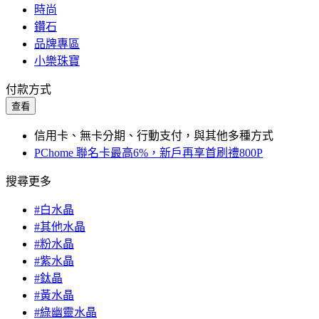
時尚
鑽石
品牌專區
小樂珠寶
付款方式
查看
信用卡、無卡分期、行動支付，與其他多種方式
PChome 聯名卡最高6%，新戶再享首刷禮800P
搜尋更多
#白水晶
#其他水晶
#粉水晶
#紫水晶
#鈦晶
#黃水晶
#綠幽靈水晶