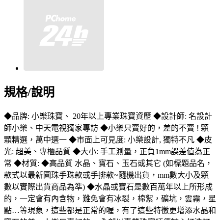
規格/說明
◆品牌: 小樂珠寶、 20年以上專業珠寶資歷 ◆設計師: 名設計
師小樂、中天電視獨家專訪 ◆小樂只賣好的，差的不賣 ! 顆
顆精選，萬中選一 ◆市面上可見度: 小樂設計, 獨特不凡 ◆皮
光: 超美、專櫃品質 ◆大小: 手工測量，正負1mm誤差值為正
常 ◆材質: ◆高品質 水晶、寶石、玉石或其它 (如標題品名，
款式以最新圓珠手珠款或手排款~隨機出貨，mm數大小及顆
數以實際出貨商品為準) ◆水晶或寶石是數百萬年以上所形成
的，一定會有內含物，難免會有冰裂，棉絮，礦坑，雲霧，星
點…等現象，這些都是正常的喔，有了這些特徵更增添水晶和