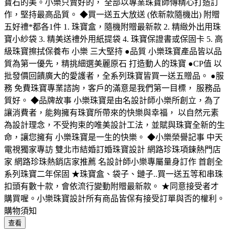
寶石的美。小樂只賣好的， 全部以專業珠寶師傳精心打造訂
作，堅持最高品質。 ◆買一送五大放送 (依新款隨機出) 附贈
五好禮*都各1件 1. 珠寶盒，隨機附贈最新款 2. 精緻外出用珠
寶小紗袋 3. 精美送禮外用紙提袋 4. 珠寶保證書或保固卡 5. 高
級珠寶擦拭保養布 小樂 三大堅持 ●品質 小樂珠寶產品皆以品
質為第一優先，精挑細選美麗原石 打造動人的珠寶 ●CP值 以
批發價回饋廣大的愛護者，全系列珠寶皆買一送五贈品。 ●服
務 免費珠寶專業諮詢，客戶的滿意是我們第一目標， 服務品
質好。 ◆品牌故事 小樂珠寶是由名設計師小樂所創立，為了
讓消費者，能夠擁有珠寶所帶來的快樂與幸福， 以自然元素
為設計理念，不受拘束的唯美設計工法，並賦與珠寶全新的生
命，讓您擁有 小樂珠寶是一生的快樂。 ◆小樂榮譽記事 中天
電視獨家專訪 雙北市結婚訂婚珠寶設計 網路珍珠項鍊熱門店
家 網路珍珠熱銷店家推薦 名設計師小樂專屬量身訂作 首創全
系列珠寶二年保固 ★珠寶盒、袋子、鏈子..買一送五等和串珠
扣頭有數十款，會依流行變動附贈最新款。 ★同意接受者才
購買喔。小樂珠寶設計所有商品皆保有接受訂單與否的權利。
購物須知
查看