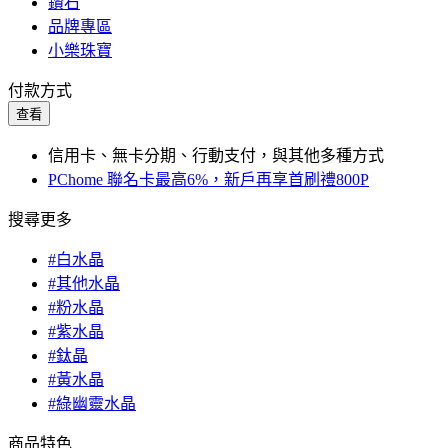
鑽石
品牌專區
小樂珠寶
付款方式
查看
信用卡、無卡分期、行動支付，與其他多種方式
PChome 聯名卡最高6%，新戶再享首刷禮800P
搜尋更多
#白水晶
#其他水晶
#粉水晶
#紫水晶
#鈦晶
#黃水晶
#綠幽靈水晶
商品特色