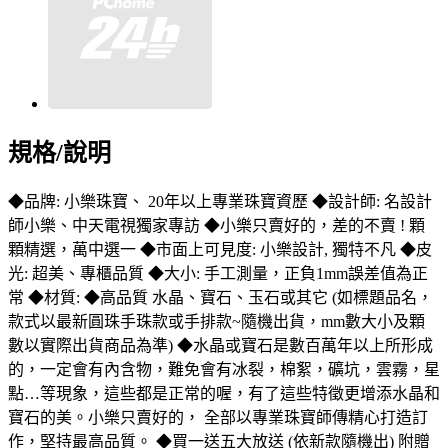
規格/說明
◆品牌: 小樂珠寶、 20年以上專業珠寶資歷 ◆設計師: 名設計
師小樂、中天電視獨家專訪 ◆小樂只賣好的，差的不賣 ! 顆
顆精選，萬中選一 ◆市面上可見度: 小樂設計, 獨特不凡 ◆皮
光: 超美、專櫃品質 ◆大小: 手工測量，正負1mm誤差值為正
常 ◆材質: ◆高品質 水晶、寶石、玉石或其它 (如標題品名，
款式以最新圓珠手珠款或手排款~隨機出貨，mm數大小及顆
數以實際出貨商品為準) ◆水晶或寶石是數百萬年以上所形成
的，一定會有內含物，難免會有冰裂，棉絮，礦坑，雲霧，星
點…等現象，這些都是正常的喔，有了這些特徵更增添水晶和
寶石的美。小樂只賣好的， 全部以專業珠寶師傳精心打造訂
作，堅持最高品質。 ◆買一送五大放送 (依新款隨機出) 附贈