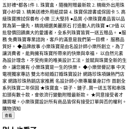
五好禮*都各1件 1. 珠寶盒，隨機附贈最新款 2. 精緻外出用珠
寶小紗袋 3. 精美送禮外用紙提袋 4. 珠寶保證書或保固卡 5. 高
級珠寶擦拭保養布 小樂 三大堅持 ●品質 小樂珠寶產品皆以品
質為第一優先，精挑細選美麗原石 打造動人的珠寶 ●CP值 以
批發價回饋廣大的愛護者，全系列珠寶皆買一送五贈品。 ●服
務 免費珠寶專業諮詢，客戶的滿意是我們第一目標， 服務品
質好。 ◆品牌故事 小樂珠寶是由名設計師小樂所創立，為了
讓消費者，能夠擁有珠寶所帶來的快樂與幸福， 以自然元素
為設計理念，不受拘束的唯美設計工法，並賦與珠寶全新的生
命，讓您擁有 小樂珠寶是一生的快樂。 ◆小樂榮譽記事 中天
電視獨家專訪 雙北市結婚訂婚珠寶設計 網路珍珠項鍊熱門店
家 網路珍珠熱銷店家推薦 名設計師小樂專屬量身訂作 首創全
系列珠寶二年保固 ★珠寶盒、袋子、鏈子..買一送五等和串珠
扣頭有數十款，會依流行變動附贈最新款。 ★同意接受者才
購買喔。小樂珠寶設計所有商品皆保有接受訂單與否的權利。
購物須知
查看